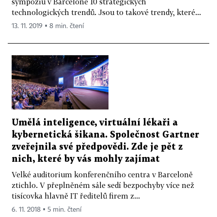
sympoziu v Barceloně 10 strategických
technologických trendů. Jsou to takové trendy, které...
13. 11. 2019 ▪ 8 min. čtení
Umělá inteligence, virtuální lékaři a
kybernetická šikana. Společnost Gartner
zveřejnila své předpovědi. Zde je pět z
nich, které by vás mohly zajímat
Velké auditorium konferenčního centra v Barceloně
ztichlo. V přeplněném sále sedí bezpochyby více než
tisícovka hlavně IT ředitelů firem z...
6. 11. 2018 ▪ 5 min. čtení