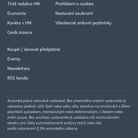
Tiráž redakce HN
Prohlášení o cookies
Economia
Nastavení soukromí
Kariéra v HN
Všeobecné smluvní podmínky
Ceník inzerce
Koupit / darovat předplatné
Eventy
×
Newslettery
RSS kanály
Autorská práva vykonává vydavatel. Bez písemného svolení vydavatele je
zakázáno jakékoli užití částí nebo celku díla, zejména rozmnožování a šíření
jakýmkoli způsobem, mechanickým nebo elektronickým, v českém nebo
jiném jazyce. Bez souhlasu vydavatele je zakázáno též rozmnožování
obsahu pro účely automatizované analýzy textů nebo dat
podle ustanovení § 39c autorského zákona.