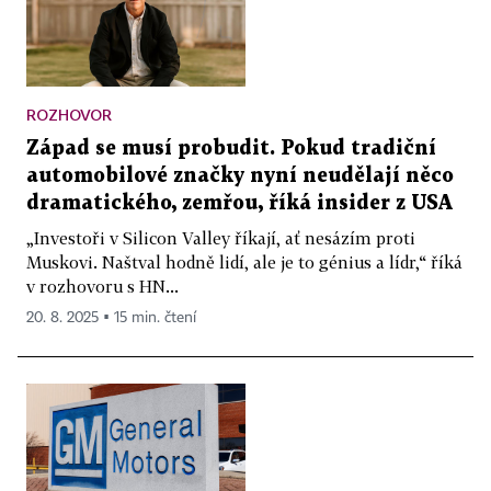
ROZHOVOR
Západ se musí probudit. Pokud tradiční
automobilové značky nyní neudělají něco
dramatického, zemřou, říká insider z USA
„Investoři v Silicon Valley říkají, ať nesázím proti
Muskovi. Naštval hodně lidí, ale je to génius a lídr,“ říká
v rozhovoru s HN...
20. 8. 2025 ▪ 15 min. čtení