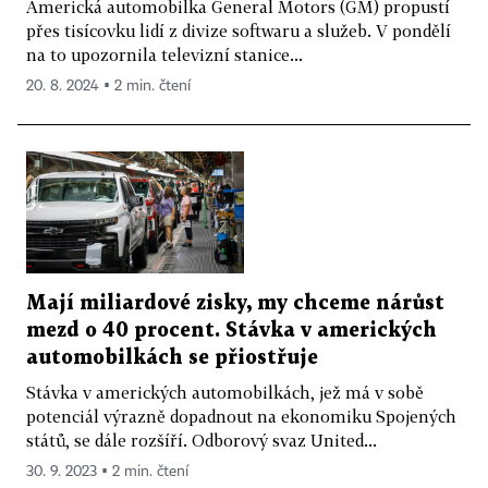
Americká automobilka General Motors (GM) propustí
přes tisícovku lidí z divize softwaru a služeb. V pondělí
na to upozornila televizní stanice...
20. 8. 2024 ▪ 2 min. čtení
Mají miliardové zisky, my chceme nárůst
mezd o 40 procent. Stávka v amerických
automobilkách se přiostřuje
Stávka v amerických automobilkách, jež má v sobě
potenciál výrazně dopadnout na ekonomiku Spojených
států, se dále rozšíří. Odborový svaz United...
30. 9. 2023 ▪ 2 min. čtení