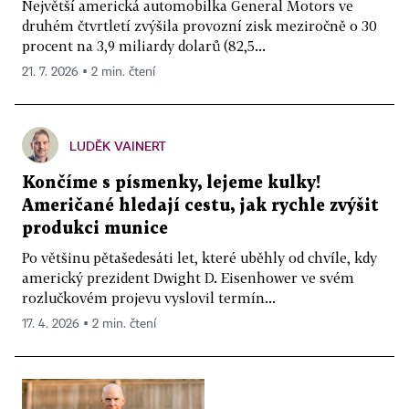
Největší americká automobilka General Motors ve
druhém čtvrtletí zvýšila provozní zisk meziročně o 30
procent na 3,9 miliardy dolarů (82,5...
21. 7. 2026 ▪ 2 min. čtení
LUDĚK VAINERT
Končíme s písmenky, lejeme kulky!
Američané hledají cestu, jak rychle zvýšit
produkci munice
Po většinu pětašedesáti let, které uběhly od chvíle, kdy
americký prezident Dwight D. Eisenhower ve svém
rozlučkovém projevu vyslovil termín...
17. 4. 2026 ▪ 2 min. čtení