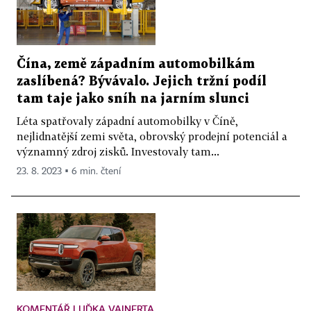
Čína, země západním automobilkám
zaslíbená? Bývávalo. Jejich tržní podíl
tam taje jako sníh na jarním slunci
Léta spatřovaly západní automobilky v Číně,
nejlidnatější zemi světa, obrovský prodejní potenciál a
významný zdroj zisků. Investovaly tam...
23. 8. 2023 ▪ 6 min. čtení
KOMENTÁŘ LUĎKA VAINERTA