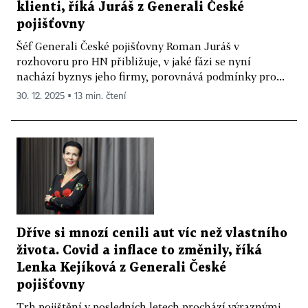
klienti, říká Juráš z Generali České
pojišťovny
Šéf Generali České pojišťovny Roman Juráš v
rozhovoru pro HN přibližuje, v jaké fázi se nyní
nachází byznys jeho firmy, porovnává podmínky pro...
30. 12. 2025 ▪ 13 min. čtení
Dříve si mnozí cenili aut víc než vlastního
života. Covid a inflace to změnily, říká
Lenka Kejíková z Generali České
pojišťovny
Trh pojištění v posledních letech prochází výraznými