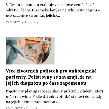
V Česku se pomalu etabluje zcela nové zemědělské
odvětví. Žádné tuzemské lanýže na trhu ještě nejsou –
než sazenice stromků, jejichž...
15. 1. 2024 ▪ 3 min. čtení
Více životních pojistek pro onkologické
pacienty. Pojišťovny se zavazují, že na
jejich diagnózu po čase zapomenou
Pojišťovny plánují seberegulaci v přístupu k lidem, kteří
měli rakovinu. Podle dat zdravotníků stanoví dobu, kdy
na jejich nemoc zapomenou a...
30. 11. 2023 ▪ 4 min. čtení