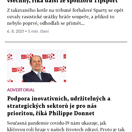
všechny, říká další ze sponzorů Tipsport
Z takzvaného kotle na tribuně fotbalové Sparty se opět
ozvaly rasistické urážky hráče soupeře, a jelikož to
nebylo poprvé, odhodlali se přimět...
6. 8. 2021 ▪ 5 min. čtení
ADVERTORIAL
Podpora inovativních, udržitelných a
strategických sektorů je pro nás
prioritou, říká Philippe Donnet
Současná pandemie covidu‑19 nám ukazuje, jak
klíčovou roli hraje v našich životech zdraví. Proto je tak