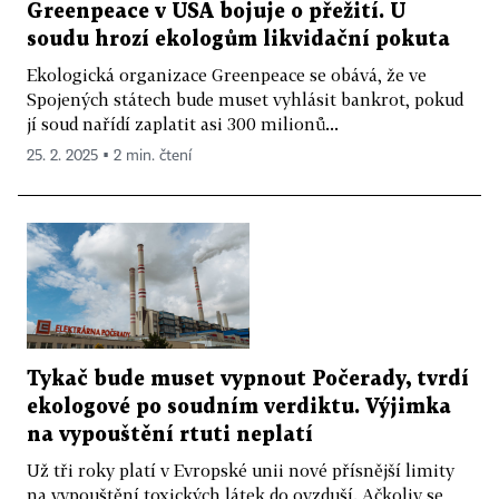
Greenpeace v USA bojuje o přežití. U
soudu hrozí ekologům likvidační pokuta
Ekologická organizace Greenpeace se obává, že ve
Spojených státech bude muset vyhlásit bankrot, pokud
jí soud nařídí zaplatit asi 300 milionů...
25. 2. 2025 ▪ 2 min. čtení
Tykač bude muset vypnout Počerady, tvrdí
ekologové po soudním verdiktu. Výjimka
na vypouštění rtuti neplatí
Už tři roky platí v Evropské unii nové přísnější limity
na vypouštění toxických látek do ovzduší. Ačkoliv se