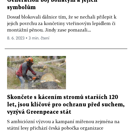
Generation boj bohatým a jejich
symbolům
Dosud blokovali dálnice tím, že se nechali přilepit k
jejich povrchu za končetiny vteřinovým lepidlem či
montážní pěnou. Jindy zase pomazali...
8. 6. 2023 ▪ 3 min. čtení
Skončete s kácením stromů starších 120
let, jsou klíčové pro ochranu před suchem,
vyzývá Greenpeace stát
S ambiciózní výzvou a kampaní mířenou zejména na
státní lesy přichází česká pobočka organizace