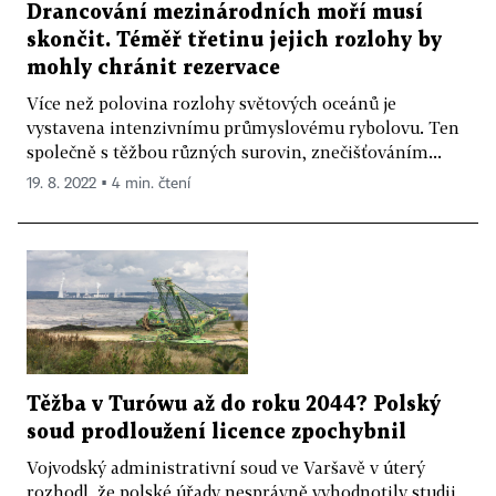
Drancování mezinárodních moří musí
skončit. Téměř třetinu jejich rozlohy by
mohly chránit rezervace
Více než polovina rozlohy světových oceánů je
vystavena intenzivnímu průmyslovému rybolovu. Ten
společně s těžbou různých surovin, znečišťováním...
19. 8. 2022 ▪ 4 min. čtení
Těžba v Turówu až do roku 2044? Polský
soud prodloužení licence zpochybnil
Vojvodský administrativní soud ve Varšavě v úterý
rozhodl, že polské úřady nesprávně vyhodnotily studii