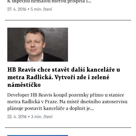
K úspěchu nemalou měrou přispěla i...
27. 4. 2016 ▪ 5 min. čtení
HB Reavis chce stavět další kanceláře u
metra Radlická. Vytvoří zde i zelené
náměstíčko
Developer HB Reavis koupil pozemky přímo u stanice
metra Radlická v Praze. Na místě dnešního autoservisu
plánuje postavit kanceláře a doplnit je...
22. 4. 2016 ▪ 3 min. čtení