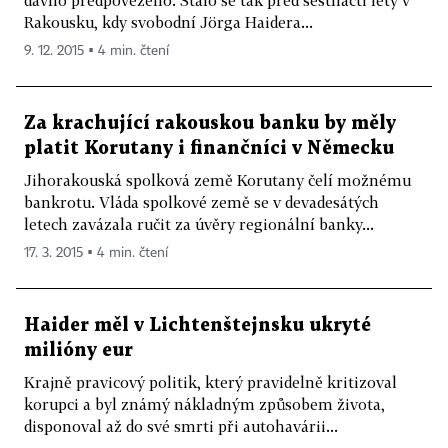
dávno předpovězeno. Stalo se tak před šestnácti lety v
Rakousku, kdy svobodní Jörga Haidera...
9. 12. 2015 ▪ 4 min. čtení
Za krachující rakouskou banku by měly
platit Korutany i finančníci v Německu
Jihorakouská spolková země Korutany čelí možnému
bankrotu. Vláda spolkové země se v devadesátých
letech zavázala ručit za úvěry regionální banky...
17. 3. 2015 ▪ 4 min. čtení
Haider měl v Lichtenštejnsku ukryté
milióny eur
Krajně pravicový politik, který pravidelně kritizoval
korupci a byl známý nákladným způsobem života,
disponoval až do své smrti při autohavárii...