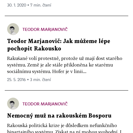
30. 1. 2020 ▪ 7 min. čtení
TEODOR MARJANOVIČ
Teodor Marjanovič: Jak můžeme lépe
pochopit Rakousko
Rakušané volí protestně, protože už mají dost starého
systému. Země je ale stále přikloněna ke starému
sociálnímu systému. Hofer je v linii...
25. 5. 2016 ▪ 3 min. čtení
TEODOR MARJANOVIČ
Nemocný muž na rakouském Bosporu
Rakouská politická krize je důsledkem nefunkčního
bipartajního systému. Získat na ní mohou svobodní. I