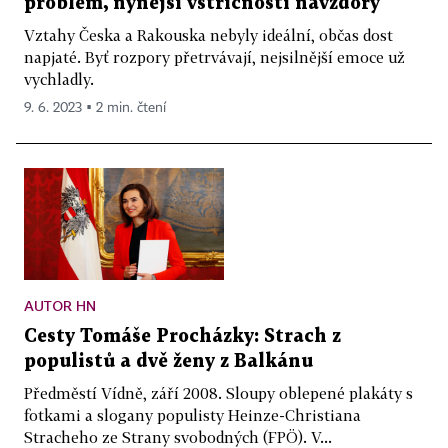
problém, nynější vstřícnosti navzdory
Vztahy Česka a Rakouska nebyly ideální, občas dost
napjaté. Byť rozpory přetrvávají, nejsilnější emoce už
vychladly.
9. 6. 2023 ▪ 2 min. čtení
AUTOR HN
Cesty Tomáše Procházky: Strach z
populistů a dvě ženy z Balkánu
Předměstí Vídně, září 2008. Sloupy oblepené plakáty s
fotkami a slogany populisty Heinze-Christiana
Stracheho ze Strany svobodných (FPÖ). V...