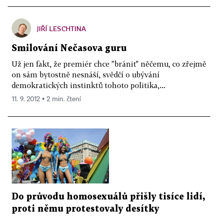
JIŘÍ LESCHTINA
Smilování Nečasova guru
Už jen fakt, že premiér chce "bránit" něčemu, co zřejmě
on sám bytostně nesnáší, svědčí o ubývání
demokratických instinktů tohoto politika,...
11. 9. 2012 ▪ 2 min. čtení
Do průvodu homosexuálů přišly tisíce lidí,
proti němu protestovaly desítky