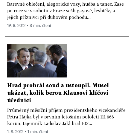
Barevné oblečení, alegorické vozy, hudba a tanec. Zase
po roce se v sobotu v Praze sešli gayové, lesbičky a
jejich příznivci při duhovém pochodu...
19. 8. 2012 ▪ 8 min. čtení
Hrad prohrál soud a ustoupil. Musel
ukázat, kolik berou Klausovi klíčoví
úředníci
Průměrný měsíční příjem prezidentského vicekancléře
Petra Hájka byl v prvním letošním pololetí 111 666
korun, tajemník Ladislav Jakl bral 103...
1. 8. 2012 ▪ 1 min. čtení