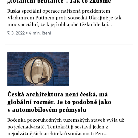
„totalitní brutalitě“. Tak to zkusme
Ruská speciální operace nařízená prezidentem
Vladimirem Putinem proti sousední Ukrajině je tak
moc speciální, že k její obhajobě těžko hledají...
7. 3. 2022 ▪ 4 min. čtení
Česká architektura není česká, má
globální rozměr. Je to podobné jako
v automobilovém průmyslu
Ročenka pozoruhodných tuzemských staveb vyšla už
po jedenadvacáté. Tentokrát ji sestavil jeden z
nejodvážnějších architektů současnosti Petr...