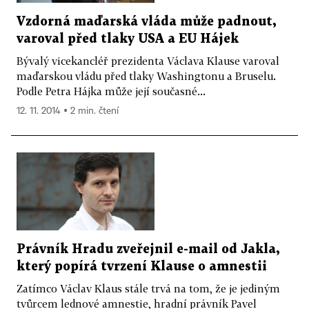
Vzdorná maďarská vláda může padnout,
varoval před tlaky USA a EU Hájek
Bývalý vicekancléř prezidenta Václava Klause varoval
maďarskou vládu před tlaky Washingtonu a Bruselu.
Podle Petra Hájka může její současné...
12. 11. 2014 ▪ 2 min. čtení
Právník Hradu zveřejnil e-mail od Jakla,
který popírá tvrzení Klause o amnestii
Zatímco Václav Klaus stále trvá na tom, že je jediným
tvůrcem lednové amnestie, hradní právník Pavel