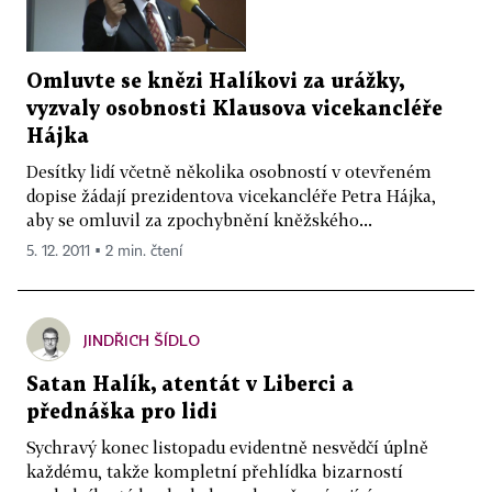
Omluvte se knězi Halíkovi za urážky,
vyzvaly osobnosti Klausova vicekancléře
Hájka
Desítky lidí včetně několika osobností v otevřeném
dopise žádají prezidentova vicekancléře Petra Hájka,
aby se omluvil za zpochybnění kněžského...
5. 12. 2011 ▪ 2 min. čtení
JINDŘICH ŠÍDLO
Satan Halík, atentát v Liberci a
přednáška pro lidi
Sychravý konec listopadu evidentně nesvědčí úplně
každému, takže kompletní přehlídka bizarností