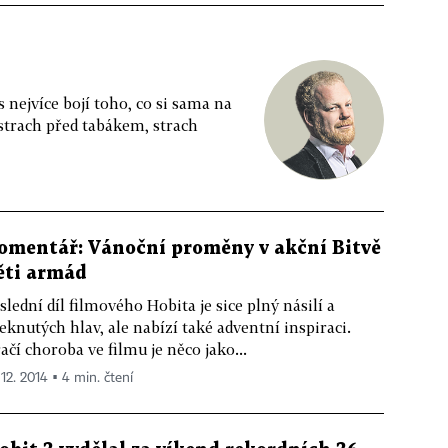
 nejvíce bojí toho, co si sama na
 strach před tabákem, strach
omentář: Vánoční proměny v akční Bitvě
ěti armád
slední díl filmového Hobita je sice plný násilí a
eknutých hlav, ale nabízí také adventní inspiraci.
ačí choroba ve filmu je něco jako...
 12. 2014 ▪ 4 min. čtení