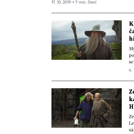
17. 10. 2019 ▪ 7 min. čtení
K
č
h
My
po
se
4. 
Z
k
H
Ze
Le
sá