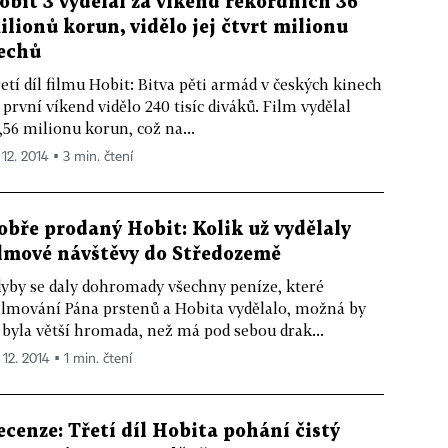
obit 3 vydělal za víkend rekordních 36
ilionů korun, vidělo jej čtvrt milionu
echů
etí díl filmu Hobit: Bitva pěti armád v českých kinech
 první víkend vidělo 240 tisíc diváků. Film vydělal
,56 milionu korun, což na...
 12. 2014 ▪ 3 min. čtení
obře prodaný Hobit: Kolik už vydělaly
ilmové návštěvy do Středozemě
yby se daly dohromady všechny peníze, které
ilmování Pána prstenů a Hobita vydělalo, možná by
 byla větší hromada, než má pod sebou drak...
 12. 2014 ▪ 1 min. čtení
ecenze: Třetí díl Hobita pohání čistý