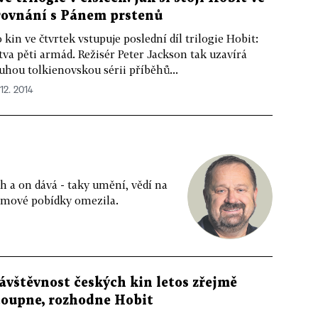
rovnání s Pánem prstenů
 kin ve čtvrtek vstupuje poslední díl trilogie Hobit:
tva pěti armád. Režisér Peter Jackson tak uzavírá
uhou tolkienovskou sérii příběhů...
 12. 2014
ůh a on dává - taky umění, vědí na
filmové pobídky omezila.
ávštěvnost českých kin letos zřejmě
toupne, rozhodne Hobit