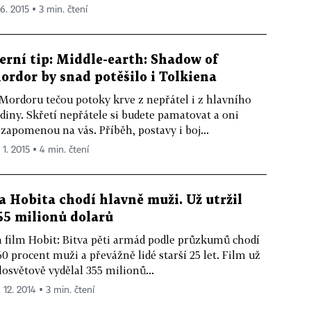
 6. 2015 ▪ 3 min. čtení
erní tip: Middle-earth: Shadow of
ordor by snad potěšilo i Tolkiena
Mordoru tečou potoky krve z nepřátel i z hlavního
diny. Skřetí nepřátele si budete pamatovat a oni
zapomenou na vás. Příběh, postavy i boj...
 1. 2015 ▪ 4 min. čtení
a Hobita chodí hlavně muži. Už utržil
55 milionů dolarů
 film Hobit: Bitva pěti armád podle průzkumů chodí
60 procent muži a převážně lidé starší 25 let. Film už
losvětově vydělal 355 milionů...
 12. 2014 ▪ 3 min. čtení