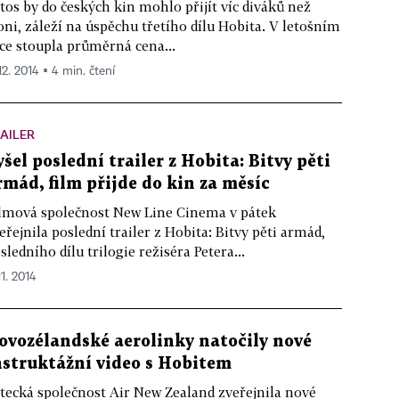
tos by do českých kin mohlo přijít víc diváků než
oni, záleží na úspěchu třetího dílu Hobita. V letošním
ce stoupla průměrná cena...
12. 2014 ▪ 4 min. čtení
AILER
yšel poslední trailer z Hobita: Bitvy pěti
rmád, film přijde do kin za měsíc
lmová společnost New Line Cinema v pátek
eřejnila poslední trailer z Hobita: Bitvy pěti armád,
sledního dílu trilogie režiséra Petera...
11. 2014
ovozélandské aerolinky natočily nové
nstruktážní video s Hobitem
tecká společnost Air New Zealand zveřejnila nové