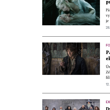
p
Pá
vy
je
28
F
P
e
Ús
Zé
fi
12.
E
D