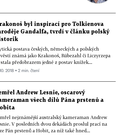
rakonoš byl inspirací pro Tolkienova
aroděje Gandalfa, tvrdí v článku polský
istorik
tická postava českých, německých a polských
věstí známá jako Krakonoš, Rübezahl či Liczyrzepa
 stala předobrazem jedné z postav knížek...
10. 2018 ▪ 2 min. čtení
emřel Andrew Lesnie, oscarový
ameraman všech dílů Pána prstenů a
obita
mřel nejznámější australský kameraman Andrew
snie. V posledních dvou dekádách proslul prací na
ze Pán prstenů a Hobit, za níž také hned...