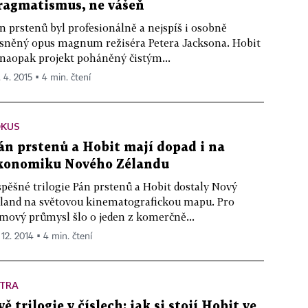
ragmatismus, ne vášeň
n prstenů byl profesionálně a nejspíš i osobně
sněný opus magnum režiséra Petera Jacksona. Hobit
 naopak projekt poháněný čistým...
. 4. 2015 ▪ 4 min. čtení
OKUS
án prstenů a Hobit mají dopad i na
konomiku Nového Zélandu
pěšné trilogie Pán prstenů a Hobit dostaly Nový
land na světovou kinematografickou mapu. Pro
lmový průmysl šlo o jeden z komerčně...
 12. 2014 ▪ 4 min. čtení
XTRA
vě trilogie v číslech: jak si stojí Hobit ve