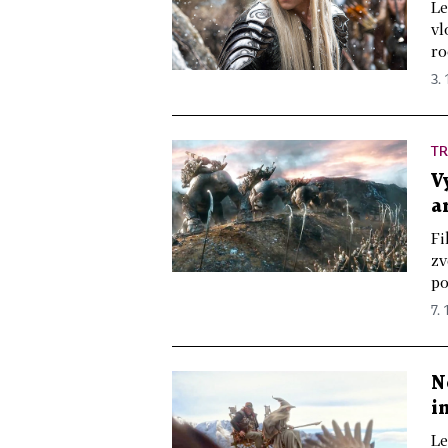
Le
vl
ro
3. 
TR
V
a
Fi
zv
po
7. 
N
i
Le