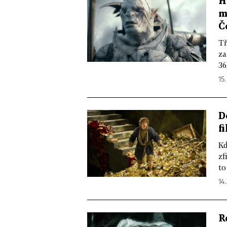
H
m
Č
Tř
za
36
15.
D
f
Kd
zf
to
14.
R