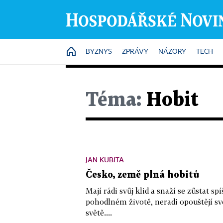
HOME
BYZNYS
ZPRÁVY
NÁZORY
TECH
Téma:
Hobit
JAN KUBITA
Česko, země plná hobitů
Mají rádi svůj klid a snaží se zůstat spí
pohodlném životě, neradi opouštějí sv
světě....