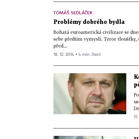
TOMÁŠ SEDLÁČEK
Problémy dobrého bydla
Bohatá euroamerická civilizace se dnes
sebe předtím vymyslí. Teror tloušťky,
před...
18. 12. 2014 ▪ 4 min. čtení
K
p
Po
us
Dr
17.