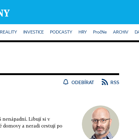
REALITY
INVESTICE
PODCASTY
HRY
PročNe
ARCHIV
D
ODEBÍRAT
RSS
š nenápadní. Libují si v
é domovy a neradi cestují po