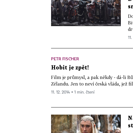
s
Do
Bi
dr
11.
PETR FISCHER
Hobit je zpět!
Film je průmysl, a pak někdy - dá-li B
Zélandu. Jen to neví česká vláda, jež 
11. 12. 2014 ▪ 1 min. čtení
N
s