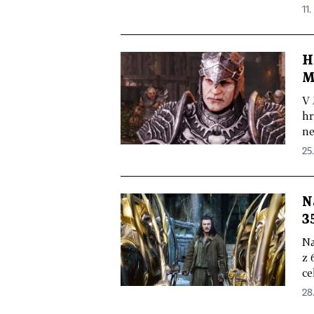
11.
H
M
V 
hr
ne
25.
N
3
Na
z 
ce
28.