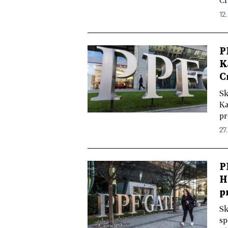
Cr
12.
P
K
C
Sk
Ka
pr
27
P
H
p
Sk
sp