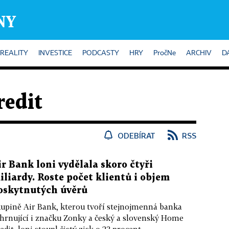
REALITY
INVESTICE
PODCASTY
HRY
PročNe
ARCHIV
D
edit
ODEBÍRAT
RSS
ir Bank loni vydělala skoro čtyři
iliardy. Roste počet klientů i objem
oskytnutých úvěrů
upině Air Bank, kterou tvoří stejnojmenná banka
hrnující i značku Zonky a český a slovenský Home