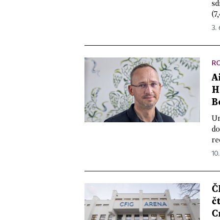
sd
(7,
3.
R
A
H
B
Um
do
re
10.
Č
č
C