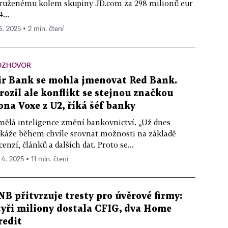
ruženému kolem skupiny JD.com za 298 milionů eur
4...
 6. 2025 ▪ 2 min. čtení
OZHOVOR
ir Bank se mohla jmenovat Red Bank.
rozil ale konflikt se stejnou značkou
ona Voxe z U2, říká šéf banky
ělá inteligence změní bankovnictví. „Už dnes
káže během chvíle srovnat možnosti na základě
cenzí, článků a dalších dat. Proto se...
 4. 2025 ▪ 11 min. čtení
NB přitvrzuje tresty pro úvěrové firmy:
tyři miliony dostala CFIG, dva Home
redit