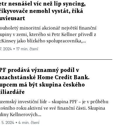
etr nesnášel víc než lip syncing,
řikyvovače nemohl vystát, říká
uvieusart
ouholetý minoritní akcionář největší finanční
upiny v zemi, kterého si Petr Kellner přivedl z
Kinsey jako blízkého spolupracovníka,...
7. 2024 ▪ 17 min. čtení
PF prodává významný podíl v
azachstánské Home Credit Bank.
upcem má být skupina českého
iliardáře
zemský investiční lídr – skupina PPF – je v průběhu
tošního roku aktivní ve své finanční části. Skupina
diny Kellnerových...
. 5. 2024 ▪ 4 min. čtení