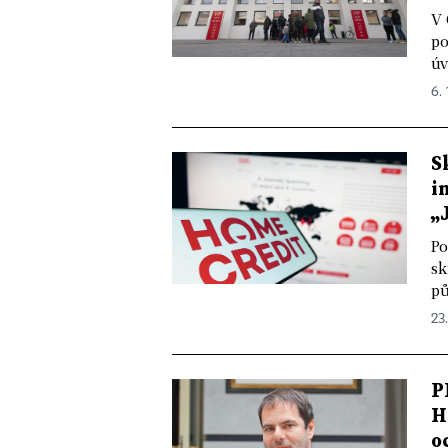
V 
po
úv
6. 
S
i
„
Po
sk
pů
23
P
H
o