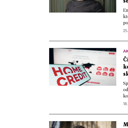
š
En
kt
po
25
A
Č
k
s
Sp
od
ko
18
M