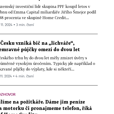
zemský investiční lídr skupina PPF koupil letos v
bnu od Emma Capital miliardáře Jiřího Šmejce podíl
88 procenta ve skupině Home Credit...
 11. 2024 ▪ 3 min. čtení
 Česku vzniká bič na „lichváře“,
emravné půjčky omezí do dvou let
českého trhu by do dvou let měly zmizet úvěry s
úměrně vysokým úročením. Typicky jde například o
kzvané půjčky do výplaty, kde si někteří...
 11. 2024 ▪ 4 min. čtení
OZHOVOR
ílíme na požitkáře. Dáme jim peníze
a motorku či pronajmeme telefon, říká