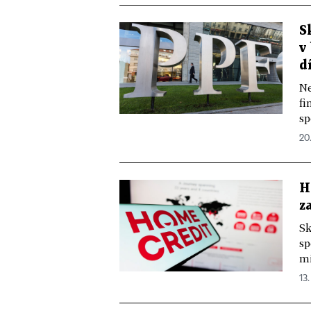
S
v
d
Ne
fi
sp
20
H
z
Sk
sp
mi
13.