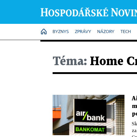
HOME
BYZNYS
ZPRÁVY
NÁZORY
TECH
Téma:
Home Cr
A
m
p
Sk
za