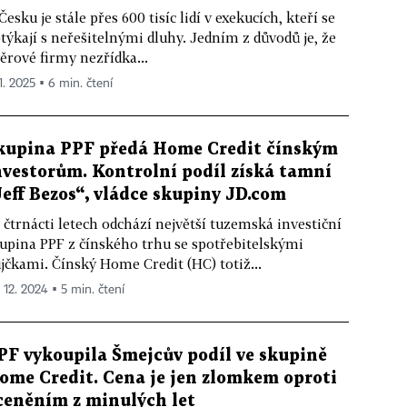
Česku je stále přes 600 tisíc lidí v exekucích, kteří se
týkají s neřešitelnými dluhy. Jedním z důvodů je, že
ěrové firmy nezřídka...
1. 2025 ▪ 6 min. čtení
kupina PPF předá Home Credit čínským
nvestorům. Kontrolní podíl získá tamní
Jeff Bezos“, vládce skupiny JD.com
 čtrnácti letech odchází největší tuzemská investiční
upina PPF z čínského trhu se spotřebitelskými
jčkami. Čínský Home Credit (HC) totiž...
. 12. 2024 ▪ 5 min. čtení
PF vykoupila Šmejcův podíl ve skupině
ome Credit. Cena je jen zlomkem oproti
ceněním z minulých let