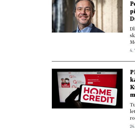
P
p
D
Dl
sk
Mc
4. 
P
k
K
m
Tu
le
ro
24