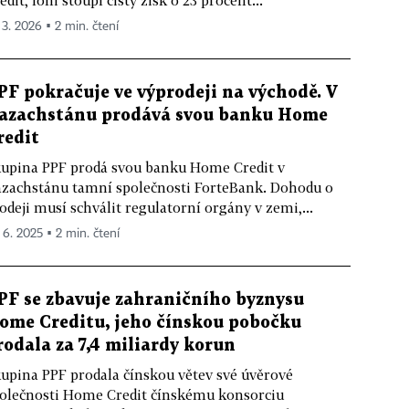
edit, loni stoupl čistý zisk o 23 procent...
 3. 2026 ▪ 2 min. čtení
PF pokračuje ve výprodeji na východě. V
azachstánu prodává svou banku Home
redit
upina PPF prodá svou banku Home Credit v
zachstánu tamní společnosti ForteBank. Dohodu o
odeji musí schválit regulatorní orgány v zemi,...
. 6. 2025 ▪ 2 min. čtení
PF se zbavuje zahraničního byznysu
ome Creditu, jeho čínskou pobočku
rodala za 7,4 miliardy korun
upina PPF prodala čínskou větev své úvěrové
olečnosti Home Credit čínskému konsorciu