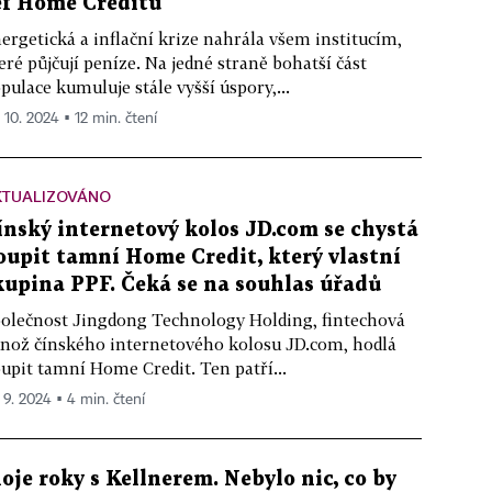
éf Home Creditu
ergetická a inflační krize nahrála všem institucím,
eré půjčují peníze. Na jedné straně bohatší část
pulace kumuluje stále vyšší úspory,...
. 10. 2024 ▪ 12 min. čtení
KTUALIZOVÁNO
ínský internetový kolos JD.com se chystá
oupit tamní Home Credit, který vlastní
kupina PPF. Čeká se na souhlas úřadů
olečnost Jingdong Technology Holding, fintechová
nož čínského internetového kolosu JD.com, hodlá
upit tamní Home Credit. Ten patří...
. 9. 2024 ▪ 4 min. čtení
oje roky s Kellnerem. Nebylo nic, co by