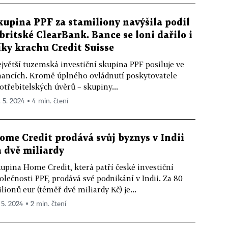
kupina PPF za stamiliony navýšila podíl
 britské ClearBank. Bance se loni dařilo i
íky krachu Credit Suisse
jvětší tuzemská investiční skupina PPF posiluje ve
nancích. Kromě úplného ovládnutí poskytovatele
otřebitelských úvěrů – skupiny...
. 5. 2024 ▪ 4 min. čtení
ome Credit prodává svůj byznys v Indii
a dvě miliardy
upina Home Credit, která patří české investiční
olečnosti PPF, prodává své podnikání v Indii. Za 80
lionů eur (téměř dvě miliardy Kč) je...
 5. 2024 ▪ 2 min. čtení