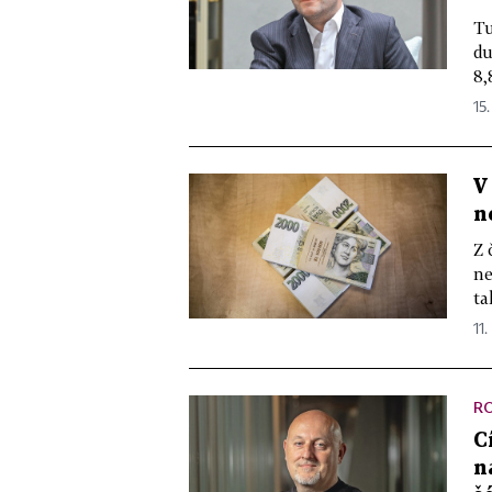
Tu
du
8,
15.
V
n
Z 
ne
ta
11.
R
C
n