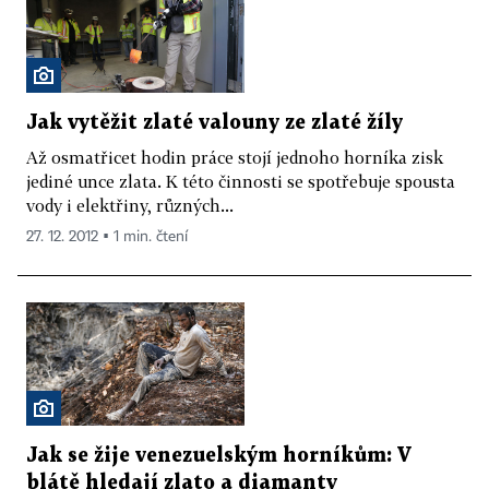
Jak vytěžit zlaté valouny ze zlaté žíly
Až osmatřicet hodin práce stojí jednoho horníka zisk
jediné unce zlata. K této činnosti se spotřebuje spousta
vody i elektřiny, různých...
27. 12. 2012 ▪ 1 min. čtení
Jak se žije venezuelským horníkům: V
blátě hledají zlato a diamanty