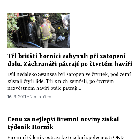
Tři britští horníci zahynuli při zatopení
dolu. Záchranáři pátrají po čtvrtém havíři
Důl nedaleko Swansea byl zatopen ve čtvrtek, pod zemí
zůstali čtyři lidé. Tři z nich zemřeli, po čtvrtém
nezvěstném havíři stále pátrají...
16. 9. 2011 ▪ 2 min. čtení
Cenu za nejlepší firemní noviny získal
týdeník Horník
Firemní týdeník ostravské těžební společnosti OKD