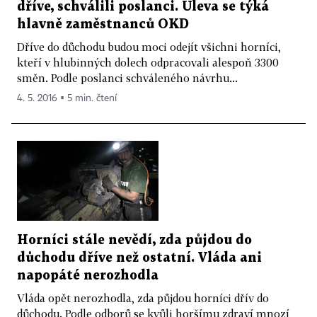
dříve, schválili poslanci. Úleva se týká
hlavně zaměstnanců OKD
Dříve do důchodu budou moci odejít všichni horníci,
kteří v hlubinných dolech odpracovali alespoň 3300
směn. Podle poslanci schváleného návrhu...
4. 5. 2016 ▪ 5 min. čtení
Horníci stále nevědí, zda půjdou do
důchodu dříve než ostatní. Vláda ani
napopáté nerozhodla
Vláda opět nerozhodla, zda půjdou horníci dřív do
důchodu. Podle odborů se kvůli horšímu zdraví mnozí