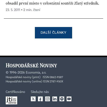
obsadil první místo v celostátní soutěži Zlatý středník.
23. 5. 2011 ▪ 2 min. čtení
DALŠÍ ČLÁNKY
©
1996-2026
Economia, a.s.
Hospodářské noviny (print) ISSN 0862-9587
Hospodářské noviny (online) ISSN 2787-950X
Certifikováno
Sledujte nás