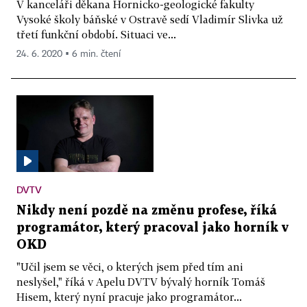
V kanceláři děkana Hornicko-geologické fakulty
Vysoké školy báňské v Ostravě sedí Vladimír Slivka už
třetí funkční období. Situaci ve...
24. 6. 2020 ▪ 6 min. čtení
DVTV
Nikdy není pozdě na změnu profese, říká
programátor, který pracoval jako horník v
OKD
"Učil jsem se věci, o kterých jsem před tím ani
neslyšel," říká v Apelu DVTV bývalý horník Tomáš
Hisem, který nyní pracuje jako programátor...