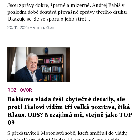
Jsou zprávy dobré, špatné a mizerné. Andrej Babiš v
poslední době dostává převážně zprávy třetího druhu.
Ukazuje se, že ve sporu o jeho střet...
20. 11. 2025 ▪ 4 min. čtení
ROZHOVOR
Babišova vláda řeší zbytečné detaily, ale
proti Fialovi vidím tři velká pozitiva, říká
Klaus. ODS? Nezajímá mě, stejně jako TOP
09
S představiteli Motoristů sobě, kteří směřují do vlády,
se bývalý prezident Václav Klaus moc často nevídá.