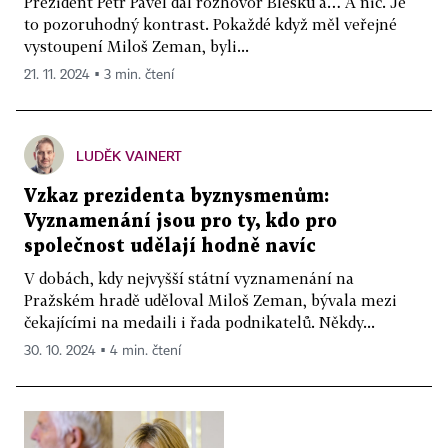
Prezident Petr Pavel dal rozhovor Blesku a… A nic. Je
to pozoruhodný kontrast. Pokaždé když měl veřejné
vystoupení Miloš Zeman, byli...
21. 11. 2024 ▪ 3 min. čtení
LUDĚK VAINERT
Vzkaz prezidenta byznysmenům:
Vyznamenání jsou pro ty, kdo pro
společnost udělají hodně navíc
V dobách, kdy nejvyšší státní vyznamenání na
Pražském hradě uděloval Miloš Zeman, bývala mezi
čekajícími na medaili i řada podnikatelů. Někdy...
30. 10. 2024 ▪ 4 min. čtení