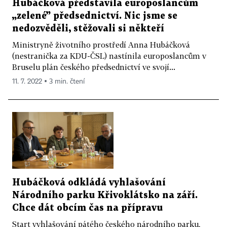
Hubáčková představila europoslancům
„zelené” předsednictví. Nic jsme se
nedozvěděli, stěžovali si někteří
Ministryně životního prostředí Anna Hubáčková
(nestranička za KDU-ČSL) nastínila europoslancům v
Bruselu plán českého předsednictví ve svojí...
11. 7. 2022 ▪ 3 min. čtení
Hubáčková odkládá vyhlašování
Národního parku Křivoklátsko na září.
Chce dát obcím čas na přípravu
Start vyhlašování pátého českého národního parku,