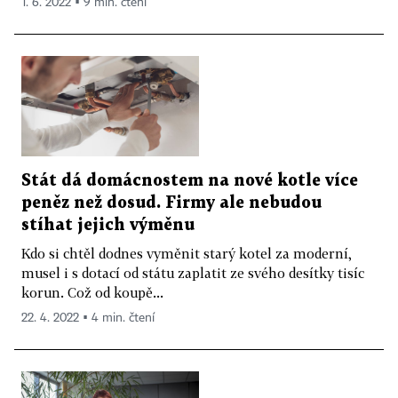
1. 6. 2022 ▪ 9 min. čtení
Stát dá domácnostem na nové kotle více
peněz než dosud. Firmy ale nebudou
stíhat jejich výměnu
Kdo si chtěl dodnes vyměnit starý kotel za moderní,
musel i s dotací od státu zaplatit ze svého desítky tisíc
korun. Což od koupě...
22. 4. 2022 ▪ 4 min. čtení