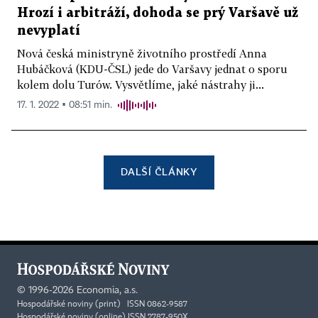
Hrozí i arbitráží, dohoda se prý Varšavě už
nevyplatí
Nová česká ministryně životního prostředí Anna
Hubáčková (KDU-ČSL) jede do Varšavy jednat o sporu
kolem dolu Turów. Vysvětlíme, jaké nástrahy ji...
17. 1. 2022 ▪ 08:51 min.
DALŠÍ ČLÁNKY
©
1996-2026
Economia, a.s.
Hospodářské noviny (print) ISSN 0862-9587
Hospodářské noviny (online) ISSN 2787-950X