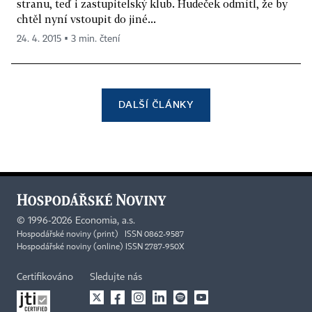
stranu, teď i zastupitelský klub. Hudeček odmítl, že by
chtěl nyní vstoupit do jiné...
24. 4. 2015 ▪ 3 min. čtení
DALŠÍ ČLÁNKY
©
1996-2026
Economia, a.s.
Hospodářské noviny (print) ISSN 0862-9587
Hospodářské noviny (online) ISSN 2787-950X
Certifikováno
Sledujte nás