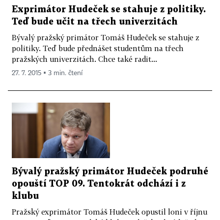
Exprimátor Hudeček se stahuje z politiky.
Teď bude učit na třech univerzitách
Bývalý pražský primátor Tomáš Hudeček se stahuje z
politiky. Teď bude přednášet studentům na třech
pražských univerzitách. Chce také radit...
27. 7. 2015 ▪ 3 min. čtení
Bývalý pražský primátor Hudeček podruhé
opouští TOP 09. Tentokrát odchází i z
klubu
Pražský exprimátor Tomáš Hudeček opustil loni v říjnu