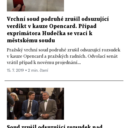
Vrchní soud podruhé zrušil odsuzující
verdikt v kauze Opencard. Případ
exprimátora Hudečka se vrací k
městskému soudu
Pražský vrchní soud podruhé zrušil odsuzující rozsudek
v kauze Opencard a pražských radních. Odvolací senát
vrátil případ k novému projednání...
15. 7. 2019 ▪ 2 min. čtení
Soud zrušil odsuzující rozsudek nad