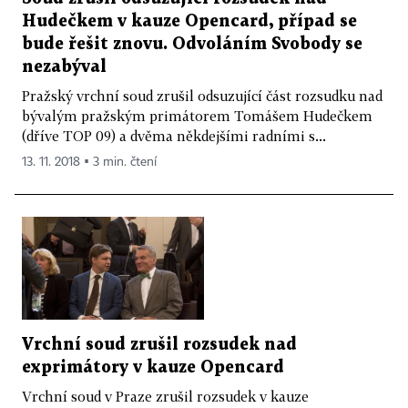
Hudečkem v kauze Opencard, případ se
bude řešit znovu. Odvoláním Svobody se
nezabýval
Pražský vrchní soud zrušil odsuzující část rozsudku nad
bývalým pražským primátorem Tomášem Hudečkem
(dříve TOP 09) a dvěma někdejšími radními s...
13. 11. 2018 ▪ 3 min. čtení
Vrchní soud zrušil rozsudek nad
exprimátory v kauze Opencard
Vrchní soud v Praze zrušil rozsudek v kauze