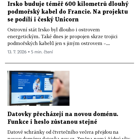
Irsko buduje téměř 600 kilometrů dlouhý
podmořský kabel do Francie. Na projektu
se podílí i český Unicorn
Ostrovní stát Irsko byl dlouho i ostrovem
energetickým. Také dnes je propojen skrze trojici
podmořských kabelů jen s jiným ostrovem –...
13. 7. 2026 ▪ 5 min. čtení
Datovky přecházejí na novou doménu.
Funkce i heslo zůstanou stejné
Datové schránky od čtvrtečního večera přejdou na
novou doménu datovka.gov.cz. Změna nemá žádný vliv