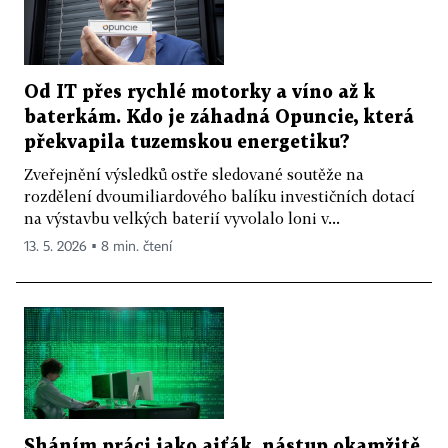
Od IT přes rychlé motorky a víno až k
baterkám. Kdo je záhadná Opuncie, která
překvapila tuzemskou energetiku?
Zveřejnění výsledků ostře sledované soutěže na
rozdělení dvoumiliardového balíku investičních dotací
na výstavbu velkých baterií vyvolalo loni v...
13. 5. 2026 ▪ 8 min. čtení
Sháním práci jako ajťák, nástup okamžitě.