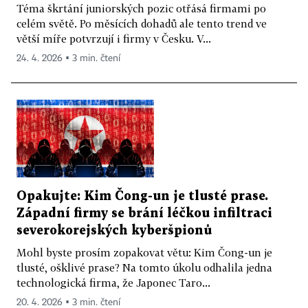
Téma škrtání juniorských pozic otřásá firmami po
celém světě. Po měsících dohadů ale tento trend ve
větší míře potvrzují i firmy v Česku. V...
24. 4. 2026 ▪ 3 min. čtení
Opakujte: Kim Čong-un je tlusté prase.
Západní firmy se brání léčkou infiltraci
severokorejských kyberšpionů
Mohl byste prosím zopakovat větu: Kim Čong-un je
tlusté, ošklivé prase? Na tomto úkolu odhalila jedna
technologická firma, že Japonec Taro...
20. 4. 2026 ▪ 3 min. čtení