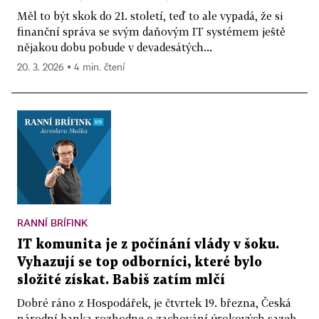
Měl to být skok do 21. století, teď to ale vypadá, že si
finanční správa se svým daňovým IT systémem ještě
nějakou dobu pobude v devadesátých...
20. 3. 2026 ▪ 4 min. čtení
RANNÍ BRÍFINK
IT komunita je z počínání vlády v šoku.
Vyhazují se top odborníci, které bylo
složité získat. Babiš zatím mlčí
Dobré ráno z Hospodářek, je čtvrtek 19. března, Česká
národní banka rozhodne o zachování úrokových sazeb,