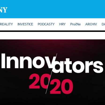
REALITY
INVESTICE
PODCASTY
HRY
PročNe
ARCHIV
D