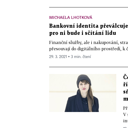
MICHAELA LHOTKOVÁ
Bankovní identita převálcuje
pro ni bude i sčítání lidu
Finanční služby, ale i nakupování, str
přesouvají do digitálního prostředí, k č
29. 3. 2021 ▪ 3 min. čtení
Č
ř
s
m
Př
V 
in