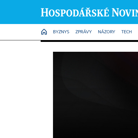
HOME
BYZNYS
ZPRÁVY
NÁZORY
TECH