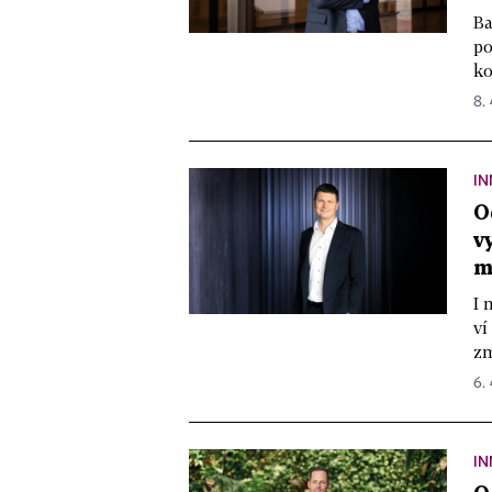
Ba
po
ko
8.
IN
O
v
m
I 
ví
zm
6.
IN