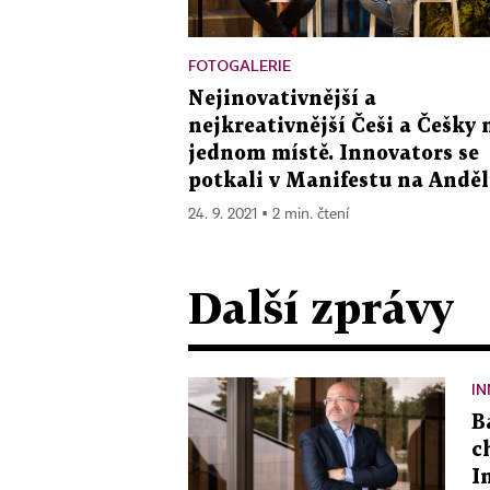
FOTOGALERIE
Nejinovativnější a
nejkreativnější Češi a Češky 
jednom místě. Innovators se
potkali v Manifestu na Andě
24. 9. 2021 ▪ 2 min. čtení
Další zprávy
IN
B
c
I