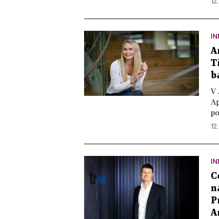
12.
IN
A
T
b
V 
Ap
po
12.
IN
C
n
P
A