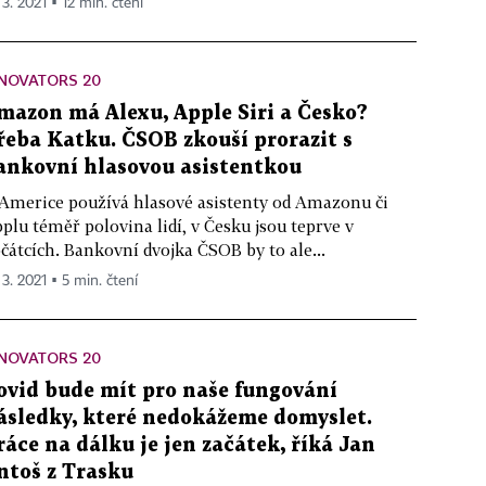
 3. 2021 ▪ 12 min. čtení
NOVATORS 20
mazon má Alexu, Apple Siri a Česko?
řeba Katku. ČSOB zkouší prorazit s
ankovní hlasovou asistentkou
Americe používá hlasové asistenty od Amazonu či
plu téměř polovina lidí, v Česku jsou teprve v
čátcích. Bankovní dvojka ČSOB by to ale...
 3. 2021 ▪ 5 min. čtení
NOVATORS 20
ovid bude mít pro naše fungování
ásledky, které nedokážeme domyslet.
ráce na dálku je jen začátek, říká Jan
ntoš z Trasku