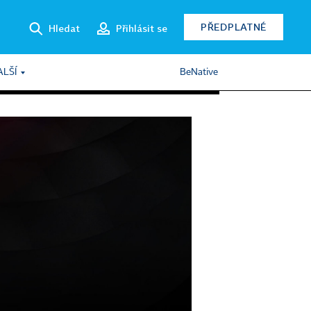
PŘEDPLATNÉ
Hledat
Přihlásit se
ALŠÍ
BeNative