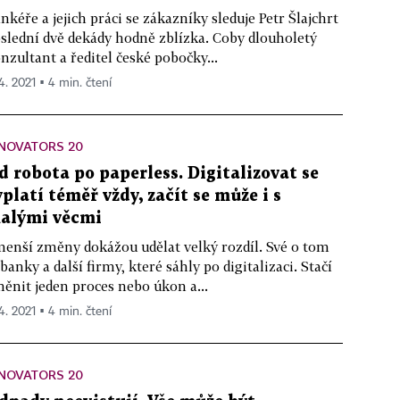
nkéře a jejich práci se zákazníky sleduje Petr Šlajchrt
slední dvě dekády hodně zblízka. Coby dlouholetý
nzultant a ředitel české pobočky...
 4. 2021 ▪ 4 min. čtení
NOVATORS 20
d robota po paperless. Digitalizovat se
yplatí téměř vždy, začít se může i s
alými věcmi
menší změny dokážou udělat velký rozdíl. Své o tom
 banky a další firmy, které sáhly po digitalizaci. Stačí
ěnit jeden proces nebo úkon a...
 4. 2021 ▪ 4 min. čtení
NOVATORS 20