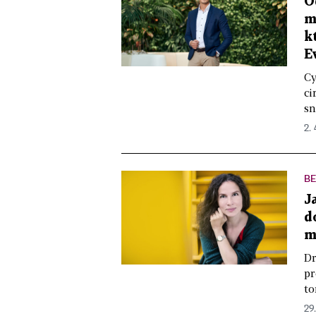
O
m
k
E
Cy
ci
sn
2. 
BE
J
d
m
Dr
pr
to
29.