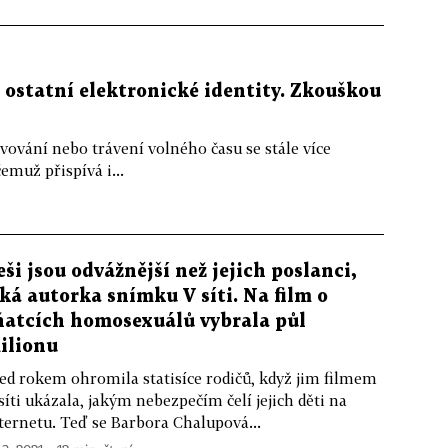
 ostatní elektronické identity. Zkouškou
avování nebo trávení volného času se stále více
emuž přispívá i...
eši jsou odvážnější než jejich poslanci,
íká autorka snímku V síti. Na film o
ňatcích homosexuálů vybrala půl
ilionu
ed rokem ohromila statisíce rodičů, když jim filmem
síti ukázala, jakým nebezpečím čelí jejich děti na
ternetu. Teď se Barbora Chalupová...