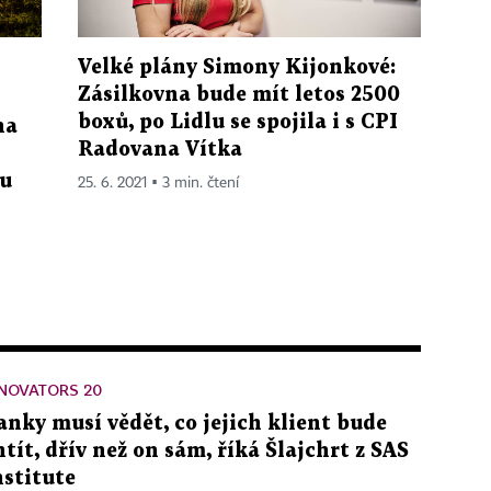
Velké plány Simony Kijonkové:
Zásilkovna bude mít letos 2500
boxů, po Lidlu se spojila i s CPI
na
Radovana Vítka
lu
25. 6. 2021 ▪ 3 min. čtení
NOVATORS 20
anky musí vědět, co jejich klient bude
htít, dřív než on sám, říká Šlajchrt z SAS
nstitute