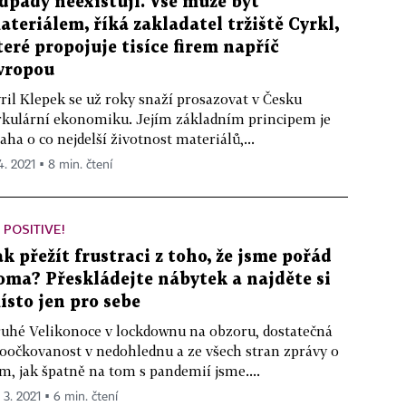
dpady neexistují. Vše může být
ateriálem, říká zakladatel tržiště Cyrkl,
teré propojuje tisíce firem napříč
vropou
ril Klepek se už roky snaží prosazovat v Česku
rkulární ekonomiku. Jejím základním principem je
aha o co nejdelší životnost materiálů,...
4. 2021 ▪ 8 min. čtení
 POSITIVE!
ak přežít frustraci z toho, že jsme pořád
oma? Přeskládejte nábytek a najděte si
ísto jen pro sebe
uhé Velikonoce v lockdownu na obzoru, dostatečná
oočkovanost v nedohlednu a ze všech stran zprávy o
m, jak špatně na tom s pandemií jsme....
 3. 2021 ▪ 6 min. čtení