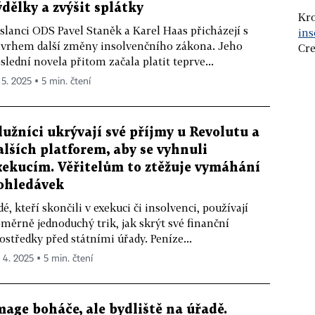
ýdělky a zvýšit splátky
Kro
slanci ODS Pavel Staněk a Karel Haas přicházejí s
ins
vrhem další změny insolvenčního zákona. Jeho
Cre
slední novela přitom začala platit teprve...
 5. 2025 ▪ 5 min. čtení
lužníci ukrývají své příjmy u Revolutu a
alších platforem, aby se vyhnuli
xekucím. Věřitelům to ztěžuje vymáhání
ohledávek
dé, kteří skončili v exekuci či insolvenci, používají
měrně jednoduchý trik, jak skrýt své finanční
ostředky před státními úřady. Peníze...
. 4. 2025 ▪ 5 min. čtení
mage boháče, ale bydliště na úřadě.