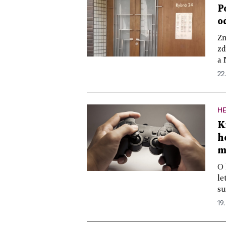
P
o
Zn
zd
a 
22
H
K
h
m
O 
le
su
19.