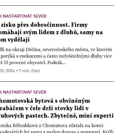
K NASTARTOVAT SEVER
 zisku přes dobročinnost. Firmy
omáhají svým lidem z dluhů, samy na
om vydělají
dlí na okraji Děčína, severočeského města, ve kterém
 potýká s exekucemi a často neřešitelnými dluhy více
ž 13 procent obyvatel. Podnik...
 10. 2024 ▪ 7 min. čtení
K NASTARTOVAT SEVER
homutovská bytová s obviněným
rabáčem v čele drží stovky lidí v
luhových pastech. Zbytečně, míní experti
nika Běloubková z Chomutova zůstala na konci
vadesátých let sama s malou dcerou a nemocná. Kvůli