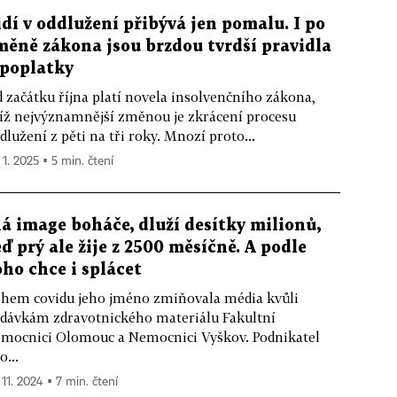
idí v oddlužení přibývá jen pomalu. I po
měně zákona jsou brzdou tvrdší pravidla
 poplatky
 začátku října platí novela insolvenčního zákona,
jíž nejvýznamnější změnou je zkrácení procesu
dlužení z pěti na tři roky. Mnozí proto...
 1. 2025 ▪ 5 min. čtení
á image boháče, dluží desítky milionů,
eď prý ale žije z 2500 měsíčně. A podle
oho chce i splácet
hem covidu jeho jméno zmiňovala média kvůli
dávkám zdravotnického materiálu Fakultní
mocnici Olomouc a Nemocnici Vyškov. Podnikatel
o...
 11. 2024 ▪ 7 min. čtení