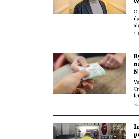
v
Od
úp
al
1. 
B
n
N
Ve
Cr
le
16
I
p