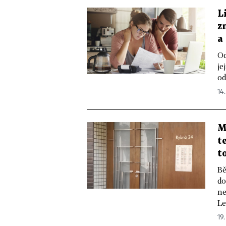
L
z
a
Od
je
od
14.
M
t
t
Bě
do
ne
Le
19.