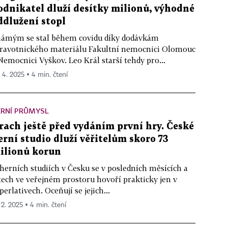
odnikatel dluží desítky milionů, výhodné
ddlužení stopl
ámým se stal během covidu díky dodávkám
ravotnického materiálu Fakultní nemocnici Olomouc
Nemocnici Vyškov. Leo Král starší tehdy pro...
. 4. 2025 ▪ 4 min. čtení
ERNÍ PRŮMYSL
rach ještě před vydáním první hry. České
erní studio dluží věřitelům skoro 73
ilionů korun
herních studiích v Česku se v posledních měsících a
tech ve veřejném prostoru hovoří prakticky jen v
perlativech. Oceňují se jejich...
 2. 2025 ▪ 4 min. čtení