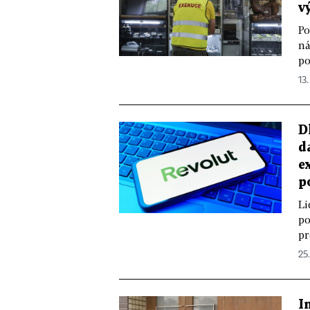
v
Po
ná
po
13.
D
d
e
p
Li
po
pr
25
I