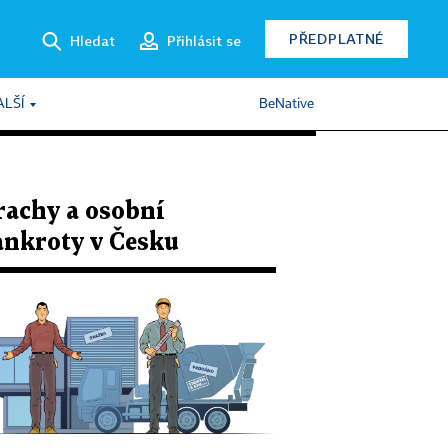
PŘEDPLATNÉ
Hledat
Přihlásit se
ALŠÍ
BeNative
rachy a osobní
ankroty v Česku