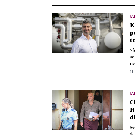
JA
K
p
t
Sí
se
ne
11.
JA
C
H
d
Mo
de