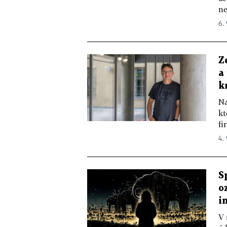
ne
6.
Z
a
k
Na
kt
fi
4.
S
o
i
V 