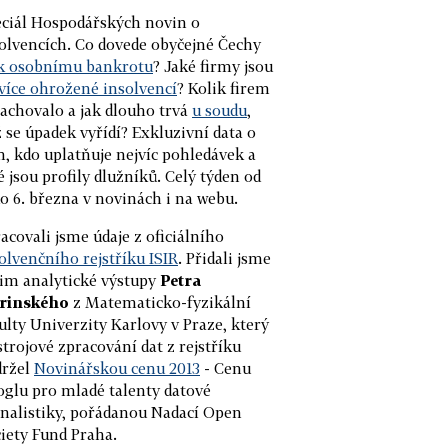
ciál Hospodářských novin o
olvencích. Co dovede obyčejné Čechy
 k osobnímu bankrotu
? Jaké firmy jsou
více ohrožené insolvencí
? Kolik firem
achovalo a jak dlouho trvá
u soudu
,
 se úpadek vyřídí? Exkluzivní data o
, kdo uplatňuje nejvíc pohledávek a
é jsou profily dlužníků. Celý týden od
do 6. března v novinách i na webu.
acovali jsme údaje z oficiálního
olvenčního rejstříku ISIR
. Přidali jsme
im analytické výstupy
Petra
irinského
z Matematicko-fyzikální
ulty Univerzity Karlovy v Praze, který
strojové zpracování dat z rejstříku
držel
Novinářskou cenu 2013
- Cenu
glu pro mladé talenty datové
nalistiky, pořádanou Nadací Open
iety Fund Praha.