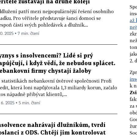
ěřitelé zůstávají na druhé koleji
Spe
dlužení patří mezi nejpopulárnější řešení osobního
ins
adku. Pro věřitele představuje šanci domoci se
až
espoň části svých pohledávek a dlužník...
nej
zkr
10. 2025 ▪ 7 min. čtení
než
tom
jak
yznys s insolvencemi? Lidé si prý
2. 
apůjčují, i když vědí, že nebudou splácet.
ebankovní firmy chystají žaloby
Zpr
ins
 statistikách nebankovní úvěrové společnosti Profi
k n
edit, která loni napůjčovala 1,3 miliardy korun, začalo
Zv
tos nápadně přibývat klientů,...
fak
. 6. 2025 ▪ 5 min. čtení
za 
ob
Goo
nsolvence nahrávají dlužníkům, tvrdí
žur
Soc
oslanci z ODS. Chtějí jim kontrolovat