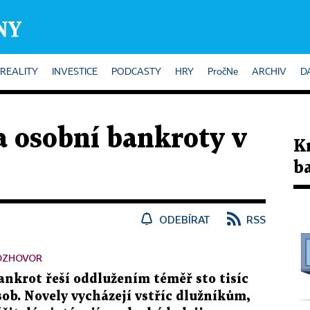
REALITY
INVESTICE
PODCASTY
HRY
PročNe
ARCHIV
D
 osobní bankroty v
K
b
ODEBÍRAT
RSS
OZHOVOR
ankrot řeší oddlužením téměř sto tisíc
sob. Novely vycházejí vstříc dlužníkům,