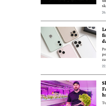
úd
sk
26
L
f
d
Po
po
za
22
S
F
h
Tu