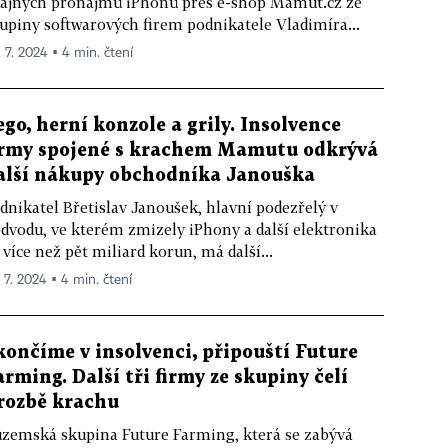
ajných pronájmů iPhonů přes e-shop Mamut.cz ze
upiny softwarových firem podnikatele Vladimíra...
. 7. 2024 ▪ 4 min. čtení
ego, herní konzole a grily. Insolvence
irmy spojené s krachem Mamutu odkrývá
alší nákupy obchodníka Janouška
dnikatel Břetislav Janoušek, hlavní podezřelý v
dvodu, ve kterém zmizely iPhony a další elektronika
 více než pět miliard korun, má další...
. 7. 2024 ▪ 4 min. čtení
končíme v insolvenci, připouští Future
arming. Další tři firmy ze skupiny čelí
rozbě krachu
zemská skupina Future Farming, která se zabývá