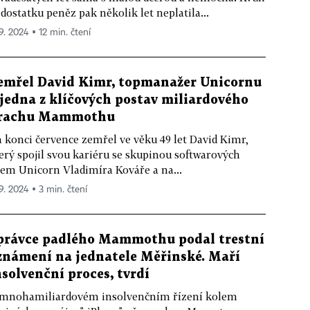
dostatku peněz pak několik let neplatila...
 9. 2024 ▪ 12 min. čtení
emřel David Kimr, topmanažer Unicornu
 jedna z klíčových postav miliardového
rachu Mammothu
 konci července zemřel ve věku 49 let David Kimr,
erý spojil svou kariéru se skupinou softwarových
rem Unicorn Vladimíra Kováře a na...
 9. 2024 ▪ 3 min. čtení
právce padlého Mammothu podal trestní
známení na jednatele Měřinské. Maří
nsolvenční proces, tvrdí
mnohamiliardovém insolvenčním řízení kolem