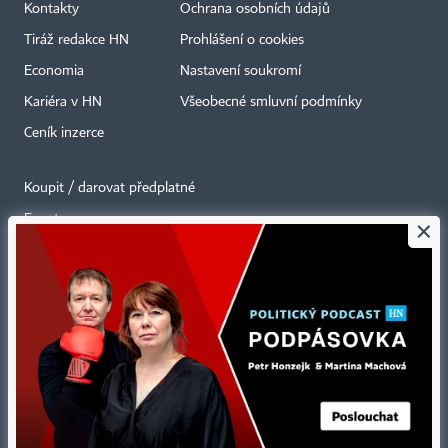
Kontakty
Ochrana osobních údajů
Tiráž redakce HN
Prohlášení o cookies
Economia
Nastavení soukromí
Kariéra v HN
Všeobecné smluvní podmínky
Ceník inzerce
Koupit / darovat předplatné
Eventy
×
Newslettery
RSS kanály
Autorská práva vykonává vydavatel. Bez písemného svolení vydavatele je
zakázáno jakékoli užití částí nebo celku díla, zejména rozmnožování a šíření
jakýmkoli způsobem, mechanickým nebo elektronickým, v českém nebo
jiném jazyce. Bez souhlasu vydavatele je zakázáno též rozmnožování
obsahu pro účely automatizované analýzy textů nebo dat
podle ustanovení § 39c autorského zákona.