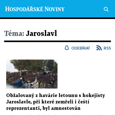
Téma:
Jaroslavl
ODEBÍRAT
RSS
Obžalovaný z havárie letounu s hokejisty
Jaroslavle, při které zemřeli i čeští
reprezentanti, byl amnestován