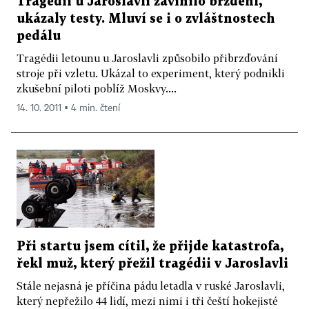
Tragédii u Jaroslavli zavinilo brzdění,
ukázaly testy. Mluví se i o zvláštnostech
pedálu
Tragédii letounu u Jaroslavli způsobilo přibrzďování
stroje při vzletu. Ukázal to experiment, který podnikli
zkušební piloti poblíž Moskvy....
14. 10. 2011 ▪ 4 min. čtení
Při startu jsem cítil, že přijde katastrofa,
řekl muž, který přežil tragédii v Jaroslavli
Stále nejasná je příčina pádu letadla v ruské Jaroslavli,
který nepřežilo 44 lidí, mezi nimi i tři čeští hokejisté