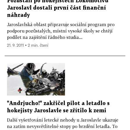
Pozůstalí po hokejistech Lokomotivu
Jaroslavl dostali první část finanční
náhrady
Jaroslavlská oblast připravuje sociální program pro
podporu pozůstalých, místní vysoké školy se chtějí
podílet na zajištění řádného studia...
21. 9. 2011 ▪ 2 min. čtení
"Andrjucho!" zakřičel pilot a letadlo s
hokejisty Jaroslavle se zřítilo k zemi
Další vyšetřování letecké nehody u Jaroslavle ukazuje
na zatím nevysvětlitelné stopy po brzdění letadla. To