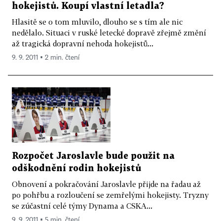
hokejistů. Koupí vlastní letadla?
Hlasitě se o tom mluvilo, dlouho se s tím ale nic
nedělalo. Situaci v ruské letecké dopravě zřejmě změní
až tragická dopravní nehoda hokejistů...
9. 9. 2011 ▪ 2 min. čtení
Rozpočet Jaroslavle bude použit na
odškodnění rodin hokejistů
Obnovení a pokračování Jaroslavle přijde na řadau až
po pohřbu a rozloučení se zemřelými hokejisty. Tryzny
se zúčastní celé týmy Dynama a CSKA...
9. 9. 2011 ▪ 5 min. čtení