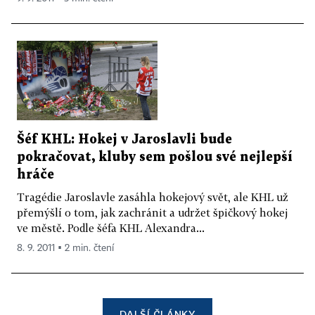
Šéf KHL: Hokej v Jaroslavli bude
pokračovat, kluby sem pošlou své nejlepší
hráče
Tragédie Jaroslavle zasáhla hokejový svět, ale KHL už
přemýšlí o tom, jak zachránit a udržet špičkový hokej
ve městě. Podle šéfa KHL Alexandra...
8. 9. 2011 ▪ 2 min. čtení
DALŠÍ ČLÁNKY