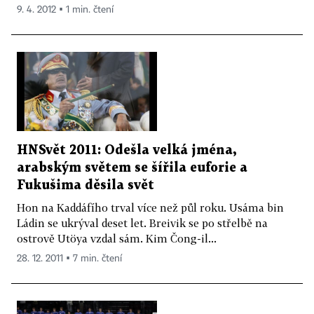
9. 4. 2012 ▪ 1 min. čtení
HNSvět 2011: Odešla velká jména,
arabským světem se šířila euforie a
Fukušima děsila svět
Hon na Kaddáfího trval více než půl roku. Usáma bin
Ládin se ukrýval deset let. Breivik se po střelbě na
ostrově Utöya vzdal sám. Kim Čong-il...
28. 12. 2011 ▪ 7 min. čtení