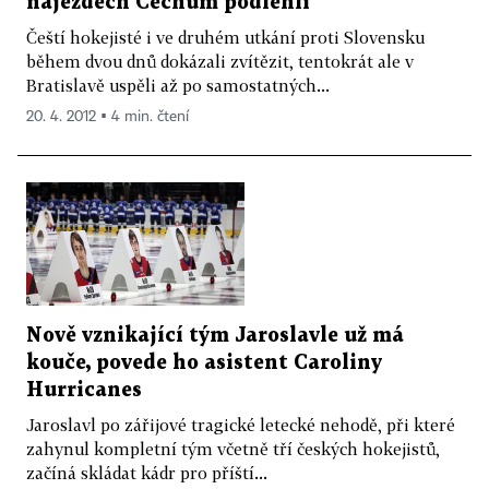
nájezdech Čechům podlehli
Čeští hokejisté i ve druhém utkání proti Slovensku
během dvou dnů dokázali zvítězit, tentokrát ale v
Bratislavě uspěli až po samostatných...
20. 4. 2012 ▪ 4 min. čtení
Nově vznikající tým Jaroslavle už má
kouče, povede ho asistent Caroliny
Hurricanes
Jaroslavl po zářijové tragické letecké nehodě, při které
zahynul kompletní tým včetně tří českých hokejistů,
začíná skládat kádr pro příští...