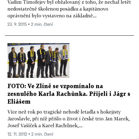
Vadim Timofejev byl obžalovaný z toho, že nechal letět
nedostatečně školenou posádku a kapitánovo
oprávnění bylo vystaveno na základně...
23. 9. 2015 ▪ 2 min. čtení
FOTO: Ve Zlíně se vzpomínalo na
zesnulého Karla Rachůnka. Přijeli i Jágr s
Eliášem
Více než rok po tragické nehodě letadla s hokejisty
Jaroslavle, při níž přišlo o život i české trio Jan Marek,
Josef Vašíček a Karel Rachůnek,...
12. 11. 2012 ▪ 2 min. čtení