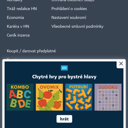
Tiráž redakce HN
Prohlášení o cookies
Economia
Nastavení soukromí
Kariéra v HN
Všeobecné smluvní podmínky
Ceník inzerce
Koupit / darovat předplatné
Eventy
×
Newslettery
RSS kanály
Autorská práva vykonává vydavatel. Bez písemného svolení vydavatele je
zakázáno jakékoli užití částí nebo celku díla, zejména rozmnožování a šíření
jakýmkoli způsobem, mechanickým nebo elektronickým, v českém nebo
jiném jazyce. Bez souhlasu vydavatele je zakázáno též rozmnožování
obsahu pro účely automatizované analýzy textů nebo dat
podle ustanovení § 39c autorského zákona.