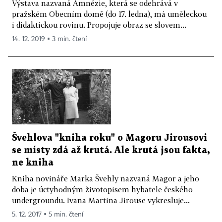
Výstava nazvaná Amnézie, která se odehrává v
pražském Obecním domě (do 17. ledna), má uměleckou
i didaktickou rovinu. Propojuje obraz se slovem...
14. 12. 2019 ▪ 3 min. čtení
Švehlova "kniha roku" o Magoru Jirousovi
se místy zdá až krutá. Ale krutá jsou fakta,
ne kniha
Kniha novináře Marka Švehly nazvaná Magor a jeho
doba je úctyhodným životopisem hybatele českého
undergroundu. Ivana Martina Jirouse vykresluje...
5. 12. 2017 ▪ 5 min. čtení