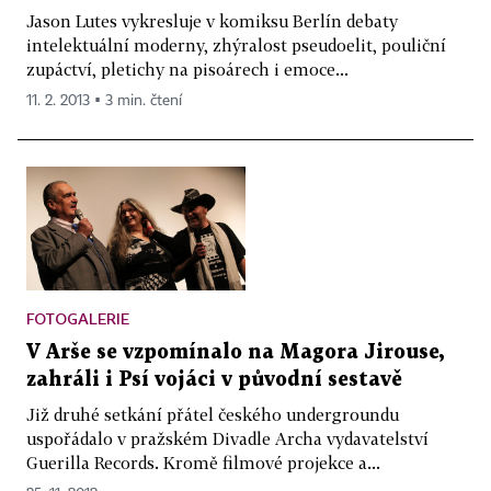
Jason Lutes vykresluje v komiksu Berlín debaty
intelektuální moderny, zhýralost pseudoelit, pouliční
zupáctví, pletichy na pisoárech i emoce...
11. 2. 2013 ▪ 3 min. čtení
FOTOGALERIE
V Arše se vzpomínalo na Magora Jirouse,
zahráli i Psí vojáci v původní sestavě
Již druhé setkání přátel českého undergroundu
uspořádalo v pražském Divadle Archa vydavatelství
Guerilla Records. Kromě filmové projekce a...