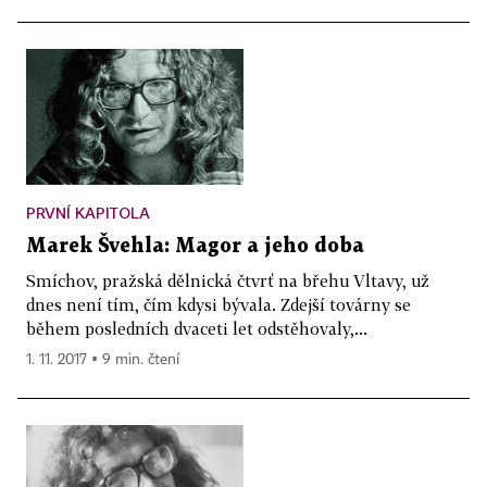
PRVNÍ KAPITOLA
Marek Švehla: Magor a jeho doba
Smíchov, pražská dělnická čtvrť na břehu Vltavy, už
dnes není tím, čím kdysi bývala. Zdejší továrny se
během posledních dvaceti let odstěhovaly,...
1. 11. 2017 ▪ 9 min. čtení