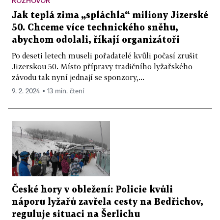
ROZHOVOR
Jak teplá zima „spláchla“ miliony Jizerské
50. Chceme více technického sněhu,
abychom odolali, říkají organizátoři
Po deseti letech museli pořadatelé kvůli počasí zrušit
Jizerskou 50. Místo přípravy tradičního lyžařského
závodu tak nyní jednají se sponzory,...
9. 2. 2024 ▪ 13 min. čtení
České hory v obležení: Policie kvůli
náporu lyžařů zavřela cesty na Bedřichov,
reguluje situaci na Šerlichu