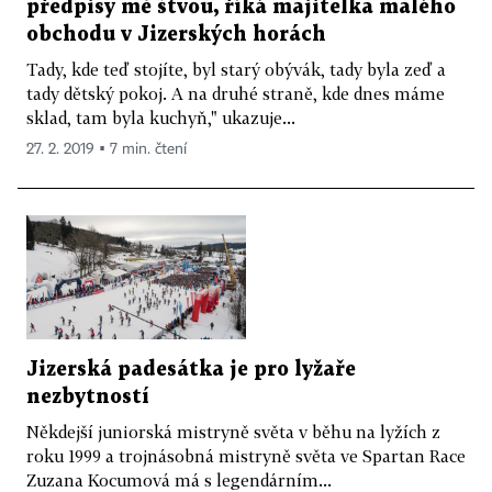
předpisy mě štvou, říká majitelka malého
obchodu v Jizerských horách
Tady, kde teď stojíte, byl starý obývák, tady byla zeď a
tady dětský pokoj. A na druhé straně, kde dnes máme
sklad, tam byla kuchyň," ukazuje...
27. 2. 2019 ▪ 7 min. čtení
Jizerská padesátka je pro lyžaře
nezbytností
Někdejší juniorská mistryně světa v běhu na lyžích z
roku 1999 a trojnásobná mistryně světa ve Spartan Race
Zuzana Kocumová má s legendárním...