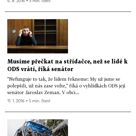
4. 8. 2016 ▪ 5 min. čtení
Musíme přečkat na střídačce, než se lidé k
ODS vrátí, říká senátor
"Nefunguje to tak, že lidem řekneme: My už jsme se
polepšili, už nás zase volte," říká o vyhlídkách ODS její
senátor Jaroslav Zeman. V obci...
11. 1. 2016 ▪ 5 min. čtení