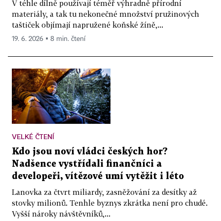
V téhle dílně používají téměř výhradně přírodní
materiály, a tak tu nekonečné množství pružinových
taštiček objímají napružené koňské žíně,...
19. 6. 2026 ▪ 8 min. čtení
VELKÉ ČTENÍ
Kdo jsou noví vládci českých hor?
Nadšence vystřídali finančníci a
developeři, vítězové umí vytěžit i léto
Lanovka za čtvrt miliardy, zasněžování za desítky až
stovky milionů. Tenhle byznys zkrátka není pro chudé.
Vyšší nároky návštěvníků,...