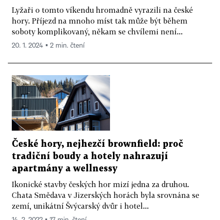
Lyžaři o tomto víkendu hromadně vyrazili na české
hory. Příjezd na mnoho míst tak může být během
soboty komplikovaný, někam se chvílemi není...
20. 1. 2024 ▪ 2 min. čtení
České hory, nejhezčí brownfield: proč
tradiční boudy a hotely nahrazují
apartmány a wellnessy
Ikonické stavby českých hor mizí jedna za druhou.
Chata Smědava v Jizerských horách byla srovnána se
zemí, unikátní Švýcarský dvůr i hotel...
14. 2. 2022 ▪ 17 min. čtení