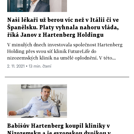
Naši lékaři už berou víc než v Itálii či ve
Španělsku. Platy vyhnala nahoru vláda,
říká Janov z Hartenberg Holdingu
V minulých dnech investovala společnost Hartenberg
Holding přes svou síť klinik FutureLife do
nizozemských klinik na umělé oplodnění. V této...
2. 11. 2021 ▪ 13 min. čtení
Babišův Hartenberg koupil kliniky v
Nizozemsku a je evropskou dvojkou v