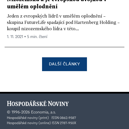
umělém oplodnění
Jeden z evropských lídrů v umělém oplodnění –
skupina FutureLife spadající pod Hartenberg Holding –
koupil nizozemského lídra v této...
1. 11. 2021 ▪ 5 min. čtení
DALŠÍ ČLÁNKY
©
1996-2026
Economia, a.s.
Hospodářské noviny (print) ISSN 0862-9587
Hospodářské noviny (online) ISSN 2787-950X