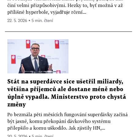
činí velmi přizpůsobivými. Hezky to, byť možná v až
přílišné hyperbole, vyjadřuje rčení...
22. 5. 2026 ▪ 5 min. čtení
Stát na superdávce sice ušetřil miliardy,
většina příjemců ale dostane méně nebo
úplně vypadla. Ministerstvo proto chystá
změny
Po bezmála pěti měsících fungování superdávky začíná
být jasné, komu překopání dávkového systému
přilepšilo a komu uškodilo. Jak zjistily HN,...
20. 5. 2026 ▪ 5 min. čtení