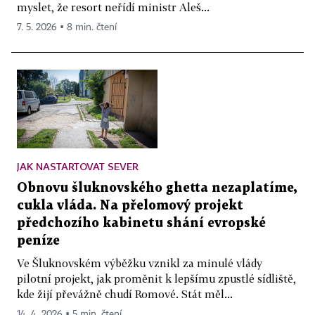
myslet, že resort neřídí ministr Aleš...
7. 5. 2026 ▪ 8 min. čtení
JAK NASTARTOVAT SEVER
Obnovu šluknovského ghetta nezaplatíme,
cukla vláda. Na přelomový projekt
předchozího kabinetu shání evropské
peníze
Ve Šluknovském výběžku vznikl za minulé vlády
pilotní projekt, jak proměnit k lepšímu zpustlé sídliště,
kde žijí převážně chudí Romové. Stát měl...
14. 4. 2026 ▪ 5 min. čtení