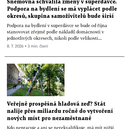
Sněmovna schválila změny v superdávce.
Podpora na bydlení se má vyplácet podle
okresů, skupina samoživitelů bude širší
Podpora na bydlení v superdávce se bude od října
stanovovat zřejmě podle nákladů domácností v
jednotlivých okresech, nikoli podle velikosti...
8. 7. 2026 ▪ 3 min. čtení
Veřejně prospěšná hladová zeď? Stát
nalije přes miliardu ročně do vytvoření
nových míst pro nezaměstnané
Kdo nepracuje a ani se nerekvalifikuje, má mít nižší