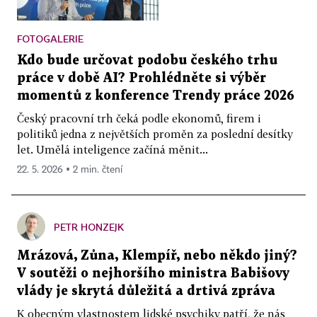
FOTOGALERIE
Kdo bude určovat podobu českého trhu
práce v době AI? Prohlédněte si výběr
momentů z konference Trendy práce 2026
Český pracovní trh čeká podle ekonomů, firem i
politiků jedna z největších proměn za poslední desítky
let. Umělá inteligence začíná měnit...
22. 5. 2026 ▪ 2 min. čtení
PETR HONZEJK
Mrázová, Zůna, Klempíř, nebo někdo jiný?
V soutěži o nejhoršího ministra Babišovy
vlády je skrytá důležitá a drtivá zpráva
K obecným vlastnostem lidské psychiky patří, že nás