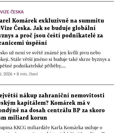
VIZE ČESKA
arel Komárek exkluzivně na summitu
eVize Česka. Jak se buduje globální
yznys a proč jsou čeští podnikatelé za
ranicemi úspěšní
sko už není ve světě známé jen kvůli pivu nebo
keji. Stále větší jméno si buduje také skrze byznys a
pěšné podnikatelské příběhy....
 6. 2026 ▪ 8 min. čtení
ejvětší nákup zahraniční nemovitosti
eským kapitálem? Komárek má v
ondýně na dosah centrálu BP za skoro
sm miliard korun
upina KKCG miliardáře Karla Komárka usiluje o