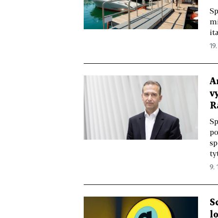
Sp
mi
it
19.
A
v
R
Sp
po
sp
ty
9. 
S
l