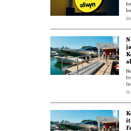
lo
lo
20
N
j
K
a
Ne
Fe
če
13.
K
i
F