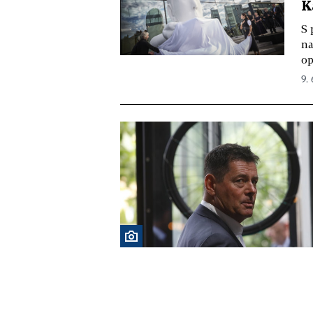
K
S 
na
op
9.