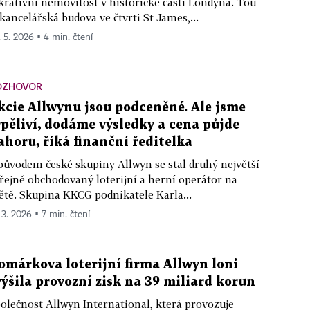
krativní nemovitost v historické části Londýna. Tou
 kancelářská budova ve čtvrti St James,...
. 5. 2026 ▪ 4 min. čtení
OZHOVOR
kcie Allwynu jsou podceněné. Ale jsme
rpěliví, dodáme výsledky a cena půjde
ahoru, říká finanční ředitelka
původem české skupiny Allwyn se stal druhý největší
řejně obchodovaný loterijní a herní operátor na
ětě. Skupina KKCG podnikatele Karla...
 3. 2026 ▪ 7 min. čtení
omárkova loterijní firma Allwyn loni
výšila provozní zisk na 39 miliard korun
olečnost Allwyn International, která provozuje