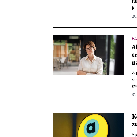
lu
je
20
R
A
t
n
Z 
ve
sv
31.
K
z
Sp