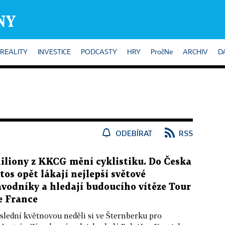
REALITY
INVESTICE
PODCASTY
HRY
PročNe
ARCHIV
D
ODEBÍRAT
RSS
iliony z KKCG mění cyklistiku. Do Česka
etos opět lákají nejlepší světové
ávodníky a hledají budoucího vítěze Tour
e France
slední květnovou neděli si ve Šternberku pro