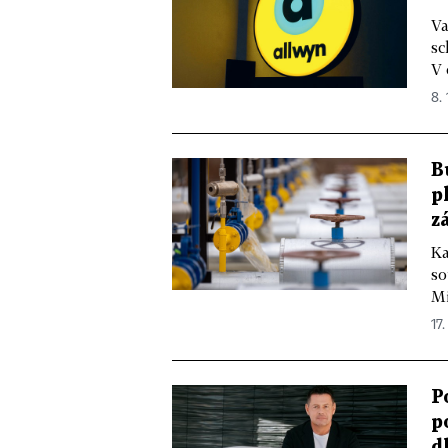
Va
sc
V 
8. 
B
p
z
Ka
so
Mi
17.
P
p
d