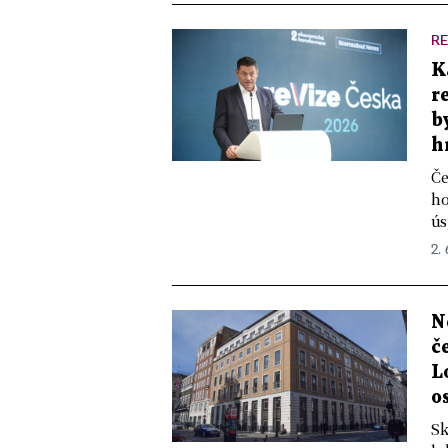
RE
K
r
b
h
Če
ho
ús
2.
N
č
L
o
Sk