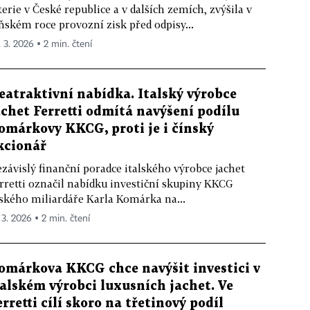
terie v České republice a v dalších zemích, zvýšila v
ňském roce provozní zisk před odpisy...
. 3. 2026 ▪ 2 min. čtení
eatraktivní nabídka. Italský výrobce
achet Ferretti odmítá navýšení podílu
omárkovy KKCG, proti je i čínský
kcionář
závislý finanční poradce italského výrobce jachet
rretti označil nabídku investiční skupiny KKCG
ského miliardáře Karla Komárka na...
 3. 2026 ▪ 2 min. čtení
omárkova KKCG chce navýšit investici v
talském výrobci luxusních jachet. Ve
erretti cílí skoro na třetinový podíl