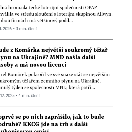
lná hromada řecké loterijní společnosti OPAP
hválila ve středu sloučení s loterijní skupinou Allwyn.
obou firmách má většinový podíl...
1. 2026 ▪ 3 min. čtení
ude z Komárka největší soukromý těžař
lynu na Ukrajině? MND našla další
ásoby a má novou licenci
rel Komárek pokročil ve své snaze stát se největším
ukromým těžařem zemního plynu na Ukrajině.
nulý týden se společnosti MND, která patří...
 12. 2025 ▪ 4 min. čtení
oprvé se po nich zaprášilo, jak to bude
odruhé? KKCG jde na trh s další
luhopisovou emisí