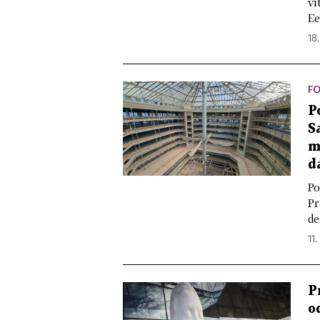
ví
Ee
18
FO
P
S
m
d
Po
Pr
de
11.
P
o