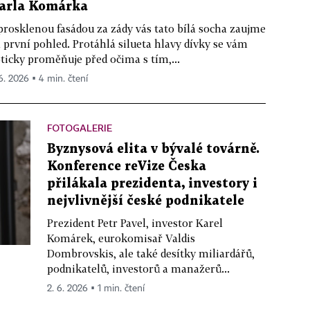
arla Komárka
prosklenou fasádou za zády vás tato bílá socha zaujme
 první pohled. Protáhlá silueta hlavy dívky se vám
ticky proměňuje před očima s tím,...
 6. 2026 ▪ 4 min. čtení
FOTOGALERIE
Byznysová elita v bývalé továrně.
Konference reVize Česka
přilákala prezidenta, investory i
nejvlivnější české podnikatele
Prezident Petr Pavel, investor Karel
Komárek, eurokomisař Valdis
Dombrovskis, ale také desítky miliardářů,
podnikatelů, investorů a manažerů...
2. 6. 2026 ▪ 1 min. čtení