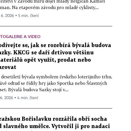
tězství v Závodu míru dojel mladý Belgičan Kamiel
man. Na etapovém závodu pro mladé cyklisty...
. 6. 2026 ▪ 5 min. čtení
TOGALERIE A VIDEO
odívejte se, jak se rozebírá bývalá budova
azky. KKCG se daří drtivou většinu
ateriálů opět využít, prodat nebo
arovat
 desetiletí bývala symbolem českého loterijního trhu.
ávě odtud se řídily hry jako Sportka nebo Šťastných
set. Bývalá budova Sazky stojí v...
 6. 2026 ▪ 4 min. čtení
ražskou Bořislavku rozzářila obří socha
d slavného umělce. Vytvořil ji pro nadaci