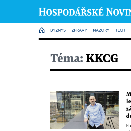
HOME
BYZNYS
ZPRÁVY
NÁZORY
TECH
Téma:
KKCG
M
l
z
d
Po