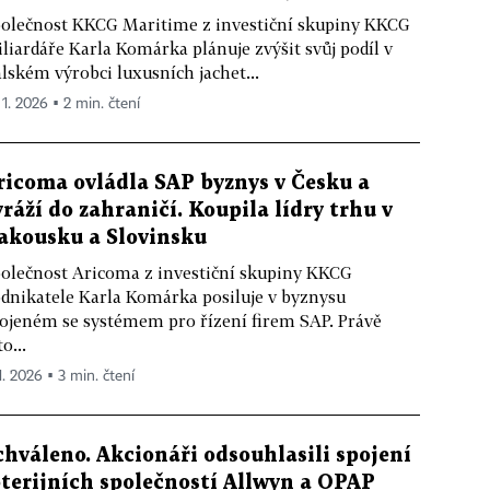
olečnost KKCG Maritime z investiční skupiny KKCG
liardáře Karla Komárka plánuje zvýšit svůj podíl v
alském výrobci luxusních jachet...
 1. 2026 ▪ 2 min. čtení
ricoma ovládla SAP byznys v Česku a
yráží do zahraničí. Koupila lídry trhu v
akousku a Slovinsku
olečnost Aricoma z investiční skupiny KKCG
dnikatele Karla Komárka posiluje v byznysu
ojeném se systémem pro řízení firem SAP. Právě
to...
1. 2026 ▪ 3 min. čtení
chváleno. Akcionáři odsouhlasili spojení
oterijních společností Allwyn a OPAP