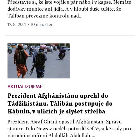
Představte si, že jste voják s pár náboji v kapse. Nemáte
dodávky munice ani jídla. A v hloubi duše tušíte, že
Tálibán převezme kontrolu nad...
17. 8. 2021 ▪ 10 min. čtení
AKTUALIZUJEME
Prezident Afghánistánu uprchl do
Tádžikistánu. Tálibán postupuje do
Kábulu, v ulicích je slyšet střelba
Prezident Ašraf Ghaní opustil Afghánistán. Zprávu
stanice Tolo News v neděli potvrdil šéf Vysoké rady pro
národní usmíření Abdulláh Abdulláh....