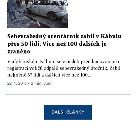
Sebevražedný atentátník zabil v Kábulu
přes 50 lidí. Více než 100 dalších je
zraněno
V afghánském Kábulu se v neděli před budovou pro
registraci voličů odpálil sebevražedný útočník. Zabil
nejméně 57 lidí a dalších více než 100...
22. 4. 2018 ▪ 2 min. čtení
DALŠÍ ČLÁNKY