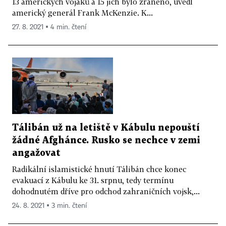
13 amerických vojáků a 15 jich bylo zraněno, uvedl
americký generál Frank McKenzie. K...
27. 8. 2021 ▪ 4 min. čtení
Tálibán už na letiště v Kábulu nepouští
žádné Afghánce. Rusko se nechce v zemi
angažovat
Radikální islamistické hnutí Tálibán chce konec
evakuací z Kábulu ke 31. srpnu, tedy termínu
dohodnutém dříve pro odchod zahraničních vojsk,...
24. 8. 2021 ▪ 3 min. čtení