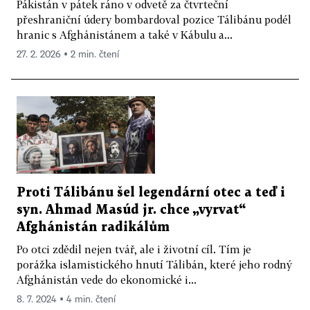
Pákistán v pátek ráno v odvetě za čtvrteční
přeshraniční údery bombardoval pozice Tálibánu podél
hranic s Afghánistánem a také v Kábulu a...
27. 2. 2026 ▪ 2 min. čtení
Proti Tálibánu šel legendární otec a teď i
syn. Ahmad Masúd jr. chce „vyrvat“
Afghánistán radikálům
Po otci zdědil nejen tvář, ale i životní cíl. Tím je
porážka islamistického hnutí Tálibán, které jeho rodný
Afghánistán vede do ekonomické i...
8. 7. 2024 ▪ 4 min. čtení