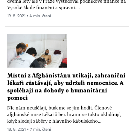
dvěma lety ale v Praze vystudoval podnikové finance na
Vysoké škole finanční a správní....
19. 8. 2021 ▪ 4 min. čtení
Místní z Afghánistánu utíkají, zahraniční
lékaři zůstávají, aby udrželi nemocnice. A
spoléhají na dohody o humanitární
pomoci
Nic nám neudělají, budeme se jim hodit. Členové
afghánské mise Lékařů bez hranic se takto uklidňují,
když sledují záběry z hlavního kábulského...
18. 8. 2021 ▪ 7 min. čtení