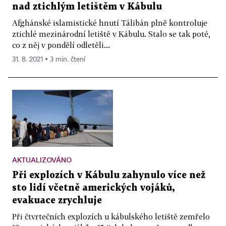
nad ztichlým letištěm v Kábulu
Afghánské islamistické hnutí Tálibán plně kontroluje
ztichlé mezinárodní letiště v Kábulu. Stalo se tak poté,
co z něj v pondělí odletěli...
31. 8. 2021 ▪ 3 min. čtení
AKTUALIZOVÁNO
Při explozích v Kábulu zahynulo více než
sto lidí včetně amerických vojáků,
evakuace zrychluje
Při čtvrtečních explozích u kábulského letiště zemřelo