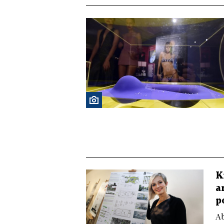
K
a
p
Ab