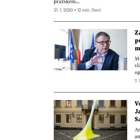
pražském...
31. 1. 2020 ▪ 12 min. čtení
Z
p
m
Mi
vl
op
7. 
V
J
S
Ar
an