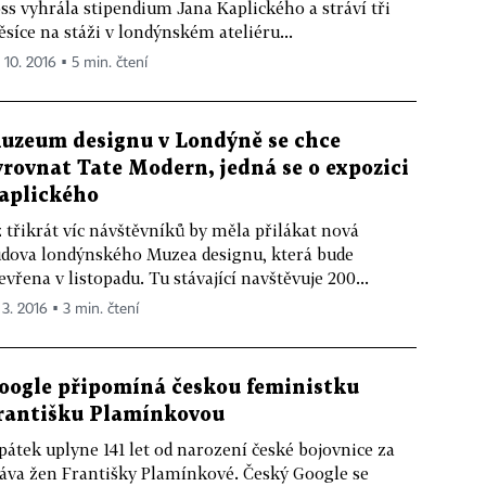
ss vyhrála stipendium Jana Kaplického a stráví tři
síce na stáži v londýnském ateliéru...
 10. 2016 ▪ 5 min. čtení
uzeum designu v Londýně se chce
yrovnat Tate Modern, jedná se o expozici
aplického
 třikrát víc návštěvníků by měla přilákat nová
dova londýnského Muzea designu, která bude
evřena v listopadu. Tu stávající navštěvuje 200...
 3. 2016 ▪ 3 min. čtení
oogle připomíná českou feministku
rantišku Plamínkovou
pátek uplyne 141 let od narození české bojovnice za
áva žen Františky Plamínkové. Český Google se