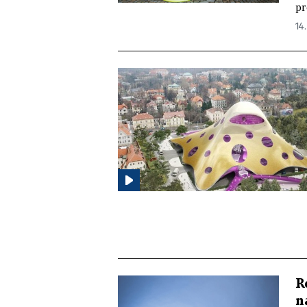
pr
14.
R
n