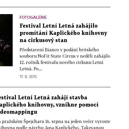
FOTOGALERIE
Festival Letní Letná zahájilo
promítání Kaplického knihovny
na cirkusový stan
Představení Bianco v podání britského
souboru NoFit State Circus v neděli zahájilo
12. ročník festivalu nového cirkusu Letní
Letná. Po...
17. 8. 2015
estival Letní Letná zahájí stavba
aplického knihovny, vznikne pomocí
ideomappingu
 pražském Špejcharu 16. srpna na jeden večer vyroste
ihovna podle návrhu Jana Kaplického. Takzvanou