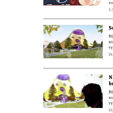
ro
5. 
S
Ná
so
vy
24.
N
b
Ná
so
vy
23.