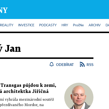
REALITY
INVESTICE
PODCASTY
HRY
PročNe
ARCHIV
D
ý Jan
ODEBÍRAT
RSS
 Transgas půjdou k zemi,
ká architektka Jiřičná
emí vyhrála mezinárodní soutěž
 přezdívaného Mordor, na