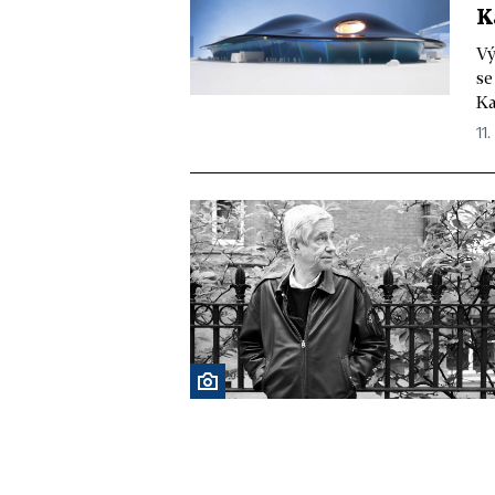
K
Vý
se
Ka
11.