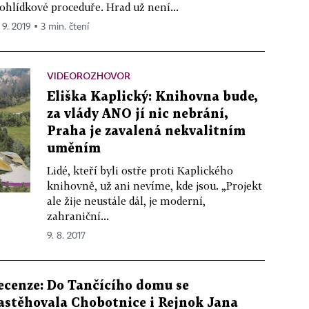
ohlídkové proceduře. Hrad už není...
 9. 2019 ▪ 3 min. čtení
VIDEOROZHOVOR
Eliška Kaplický: Knihovna bude,
za vlády ANO jí nic nebrání,
Praha je zavalená nekvalitním
uměním
Lidé, kteří byli ostře proti Kaplického
knihovně, už ani nevíme, kde jsou. „Projekt
ale žije neustále dál, je moderní,
zahraniční...
9. 8. 2017
ecenze: Do Tančícího domu se
astěhovala Chobotnice i Rejnok Jana