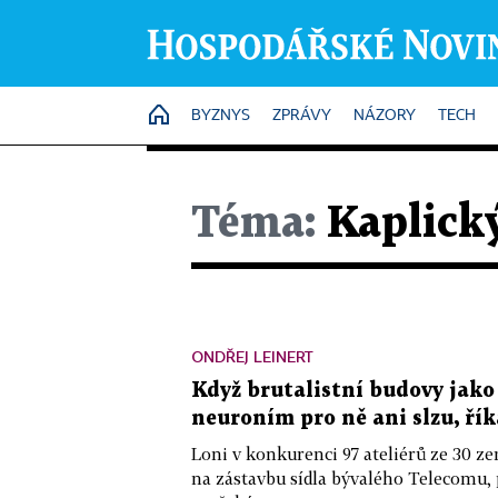
HOME
BYZNYS
ZPRÁVY
NÁZORY
TECH
Téma:
Kaplick
ONDŘEJ LEINERT
Když brutalistní budovy jako
neuroním pro ně ani slzu, ří
Loni v konkurenci 97 ateliérů ze 30 z
na zástavbu sídla bývalého Telecomu,