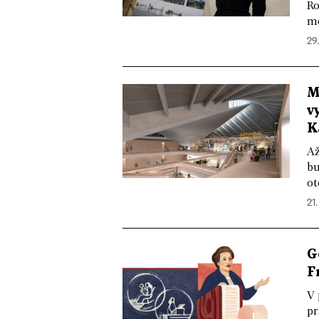
Ro
mě
29.
M
v
K
Až
bu
ot
21.
G
F
V 
pr