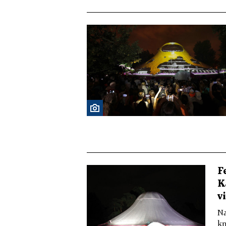
F
K
v
Na
kn