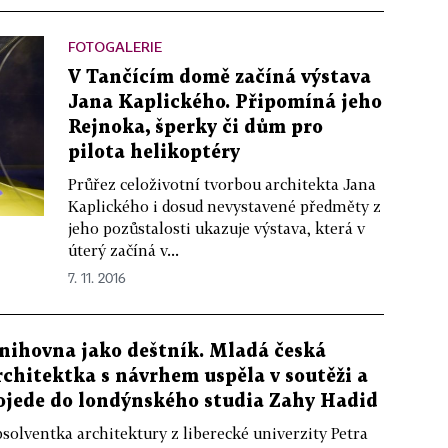
FOTOGALERIE
V Tančícím domě začíná výstava
Jana Kaplického. Připomíná jeho
Rejnoka, šperky či dům pro
pilota helikoptéry
Průřez celoživotní tvorbou architekta Jana
Kaplického i dosud nevystavené předměty z
jeho pozůstalosti ukazuje výstava, která v
úterý začíná v...
7. 11. 2016
nihovna jako deštník. Mladá česká
rchitektka s návrhem uspěla v soutěži a
ojede do londýnského studia Zahy Hadid
solventka architektury z liberecké univerzity Petra