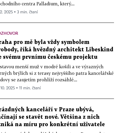
chodního centra Palladium, který...
12. 2025 ▪ 3 min. čtení
OZHOVOR
raha pro mě byla vždy symbolem
vobody, říká hvězdný architekt Libeskind
e svému prvnímu českému projektu
stavou menší muž v modré košili a ve výrazných
rných brýlích si z terasy nejvyššího patra kancelářské
dovy se zaujetím prohlíží rozsáhlé...
 10. 2025 ▪ 11 min. čtení
rázdných kanceláří v Praze ubývá,
ačínají se stavět nové. Většina z nich
zniká na míru pro konkrétní uživatele