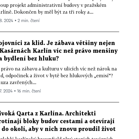
oup projekt administrativní budovy v pražském
rlíně. Dokončen by měl být za tři roky a...
 8. 2024 ▪ 2 min. čtení
ojovníci za klid. Je zábava většiny nejen
 Kasárnách Karlín víc než právo menšiny
a bydlení bez hluku?
 právo na zábavu a kulturu v ulicích víc než nárok na
id, odpočinek a život v bytě bez hlukových „emisí“?
uza zavřených...
 7. 2024 ▪ 16 min. čtení
ivoká Qarta z Karlína. Architekti
rotínají bloky budov cestami a otevírají
e do okolí, aby v nich znovu proudil život