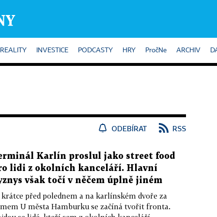
REALITY
INVESTICE
PODCASTY
HRY
PročNe
ARCHIV
D
ODEBÍRAT
RSS
erminál Karlín proslul jako street food
ro lidi z okolních kanceláří. Hlavní
yznys však točí v něčem úplně jiném
 krátce před polednem a na karlínském dvoře za
mem U města Hamburku se začíná tvořit fronta.