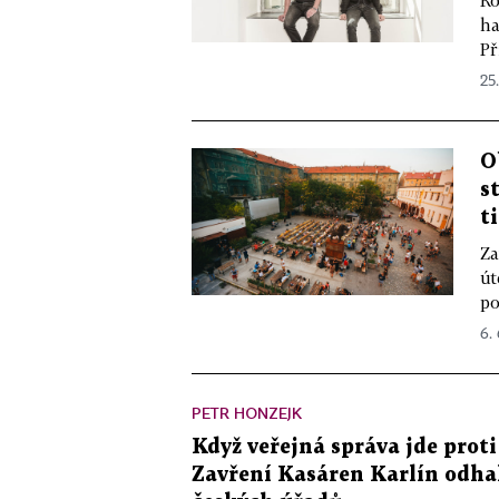
Ro
ha
Př
25
O
s
t
Za
út
po
6.
PETR HONZEJK
Když veřejná správa jde prot
Zavření Kasáren Karlín odhal