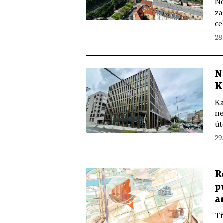
Ne
za
ce
28
N
K
Ka
ne
út
29
R
p
a
Tř