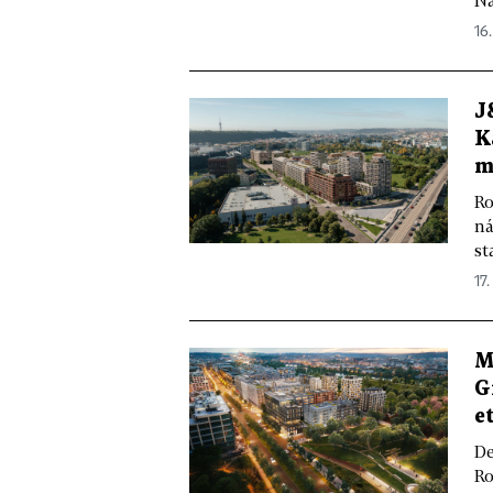
Na
16
J
K
m
Ro
ná
st
17
M
G
e
De
Ro