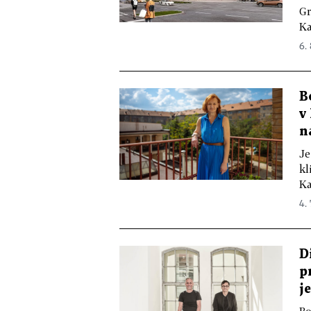
Gr
Ka
6.
B
v
n
Je
kl
Ka
4.
D
p
j