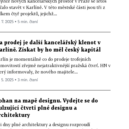
jvíce nových kancelářských prostor v Praze se letos
čalo stavět v Karlíně. V této městské části jsou tři z
lkem čtyř projektů, jejichž...
. 7. 2025 ▪ 5 min. čtení
a prodej je další kancelářský klenot v
arlíně. Získat by ho měl český kapitál
rlín je momentálně co do prodeje trofejních
movitostí zřejmě nejatraktivnější pražská čtvrť. HN v
erý informovaly, že nového majitele...
. 5. 2025 ▪ 3 min. čtení
ohan na mapě designu. Vydejte se do
ulzující čtvrti plné designu a
rchitektury
i dny plné architektury a designu rozproudí