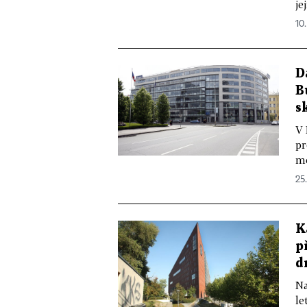
je
10
D
B
s
V 
pr
mě
25
K
p
d
Na
le