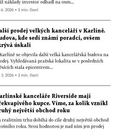
jíž náklady investor odhadl na osm...
. 6. 2026 ▪ 3 min. čtení
alší prodej velkých kanceláří v Karlíně.
udova, kde sedí známí poradci, ovšem
krývá úskalí
Karlíně se objevila další velká kancelářská budova na
odej. Vyhledávaná pražská lokalita se v posledních
sících stala epicentrem...
. 3. 2026 ▪ 3 min. čtení
arlínské kanceláře Riverside mají
řekvapivého kupce. Víme, za kolik vznikl
ruhý největší obchod roku
 realitním trhu dobíhá do cíle druhý největší obchod
tošního roku. Svou hodnotou je nad ním jen prodej