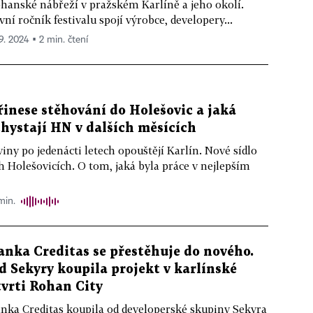
hanské nábřeží v pražském Karlíně a jeho okolí.
vní ročník festivalu spojí výrobce, developery...
 9. 2024 ▪ 2 min. čtení
přinese stěhování do Holešovic a jaká
hystají HN v dalších měsících
ny po jedenácti letech opouštějí Karlín. Nové sídlo
h Holešovicích. O tom, jaká byla práce v nejlepším
min.
anka Creditas se přestěhuje do nového.
d Sekyry koupila projekt v karlínské
tvrti Rohan City
nka Creditas koupila od developerské skupiny Sekyra