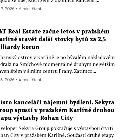
jdou se lidé, kteří sem z okolních kanceláří...
. 7. 2026 ▪ 6 min. čtení
&T Real Estate začne letos v pražském
arlíně stavět další stovky bytů za 2,5
iliardy korun
hanský ostrov v Karlíně je po bývalém nákladovém
draží na Smíchově momentálně druhým největším
aveništěm v širším centru Prahy. Zatímco...
. 6. 2026 ▪ 4 min. čtení
ísto kanceláří nájemní bydlení. Sekyra
roup spustí v pražském Karlíně druhou
tapu výstavby Rohan City
veloper Sekyra Group pokračuje s výstavbou čtvrti
han City v pražském Karlíně. Součástí druhé etapy,