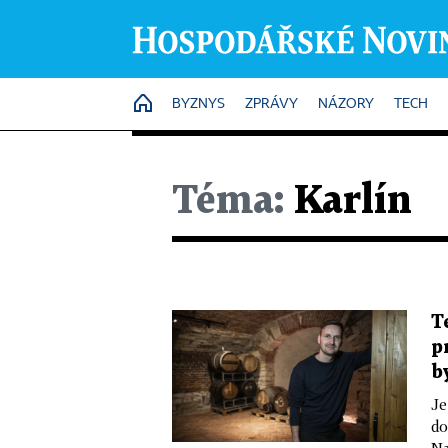
HOME
BYZNYS
ZPRÁVY
NÁZORY
TECH
Téma:
Karlín
T
p
b
Je
do