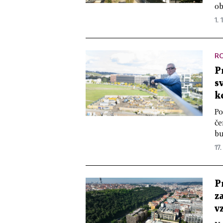
ob
1. 
R
P
s
k
Po
če
bu
17.
P
z
v