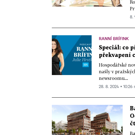
Ro
Pr
8.
RANNÍ BRÍFINK
Speciál: co 
překvapení c
Hospodářské novi
našly v pražskýc
newsroomu...
28. 8. 2024 ▪ 10:26 
B
O
č
Ba