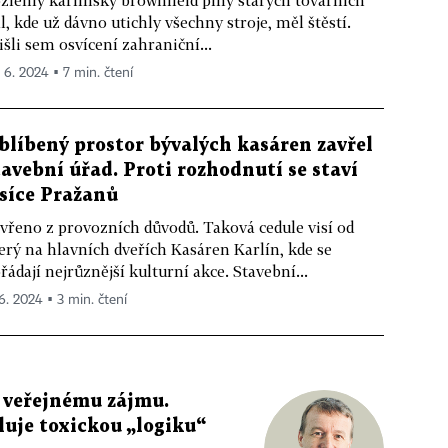
zlehlý karlínský brownfield plný starých továrních
l, kde už dávno utichly všechny stroje, měl štěstí.
išli sem osvícení zahraniční...
. 6. 2024 ▪ 7 min. čtení
blíbený prostor bývalých kasáren zavřel
tavební úřad. Proti rozhodnutí se staví
isíce Pražanů
vřeno z provozních důvodů. Taková cedule visí od
erý na hlavních dveřích Kasáren Karlín, kde se
řádají nejrůznější kulturní akce. Stavební...
 6. 2024 ▪ 3 min. čtení
i veřejnému zájmu.
uje toxickou „logiku“