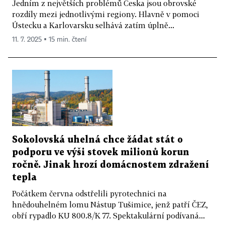
Jedním z největších problémů Česka jsou obrovské
rozdíly mezi jednotlivými regiony. Hlavně v pomoci
Ústecku a Karlovarsku selhává zatím úplně...
11. 7. 2025 ▪ 15 min. čtení
Sokolovská uhelná chce žádat stát o
podporu ve výši stovek milionů korun
ročně. Jinak hrozí domácnostem zdražení
tepla
Počátkem června odstřelili pyrotechnici na
hnědouhelném lomu Nástup Tušimice, jenž patří ČEZ,
obří rypadlo KU 800.8/K 77. Spektakulární podívaná...