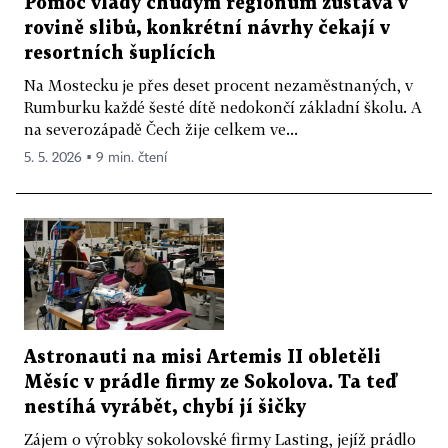
Pomoc vlády chudým regionům zůstává v
rovině slibů, konkrétní návrhy čekají v
resortních šuplících
Na Mostecku je přes deset procent nezaměstnaných, v
Rumburku každé šesté dítě nedokončí základní školu. A
na severozápadě Čech žije celkem ve...
5. 5. 2026 ▪ 9 min. čtení
Astronauti na misi Artemis II obletěli
Měsíc v prádle firmy ze Sokolova. Ta teď
nestíhá vyrábět, chybí jí šičky
Zájem o výrobky sokolovské firmy Lasting, jejíž prádlo