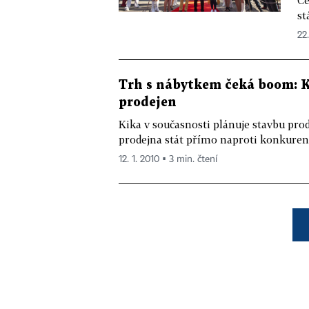
Če
st
22.
Trh s nábytkem čeká boom: Ki
prodejen
Kika v současnosti plánuje stavbu prod
prodejna stát přímo naproti konkure
12. 1. 2010 ▪ 3 min. čtení