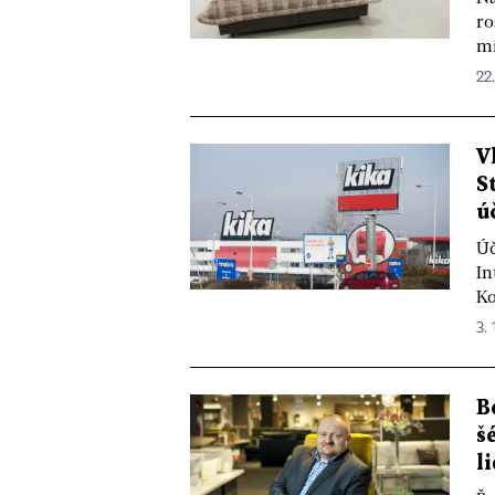
ro
mi
22
V
S
ú
Úč
In
Ko
3. 
B
š
li