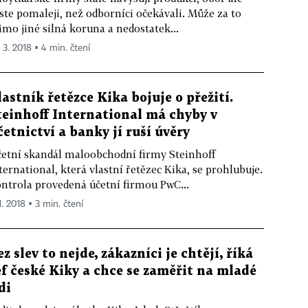
ste pomaleji, než odborníci očekávali. Může za to
mo jiné silná koruna a nedostatek...
. 3. 2018 ▪ 4 min. čtení
lastník řetězce Kika bojuje o přežití.
teinhoff International má chyby v
četnictví a banky jí ruší úvěry
etní skandál maloobchodní firmy Steinhoff
ternational, která vlastní řetězec Kika, se prohlubuje.
ntrola provedená účetní firmou PwC...
1. 2018 ▪ 3 min. čtení
ez slev to nejde, zákazníci je chtějí, říká
éf české Kiky a chce se zaměřit na mladé
di