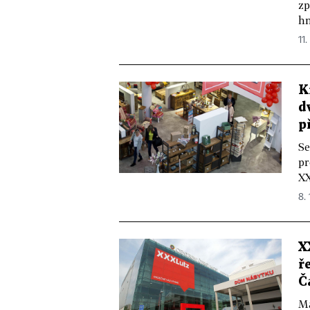
zp
hn
11.
K
d
p
Se
pr
XX
8. 
X
ř
Č
Ma