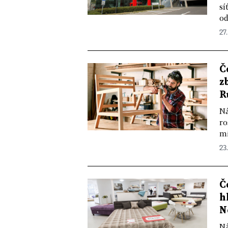
sí
od
27.
Č
z
R
Ná
ro
mi
23.
Č
h
N
Ná