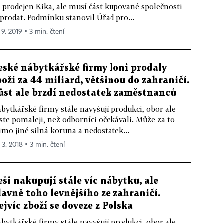
ť prodejen Kika, ale musí část kupované společnosti
prodat. Podmínku stanovil Úřad pro...
 9. 2019 ▪ 3 min. čtení
eské nábytkářské firmy loni prodaly
boží za 44 miliard, většinou do zahraničí.
ůst ale brzdí nedostatek zaměstnanců
bytkářské firmy stále navyšují produkci, obor ale
ste pomaleji, než odborníci očekávali. Může za to
mo jiné silná koruna a nedostatek...
 3. 2018 ▪ 3 min. čtení
eši nakupují stále víc nábytku, ale
lavně toho levnějšího ze zahraničí.
ejvíc zboží se doveze z Polska
bytkářské firmy stále navyšují produkci, obor ale