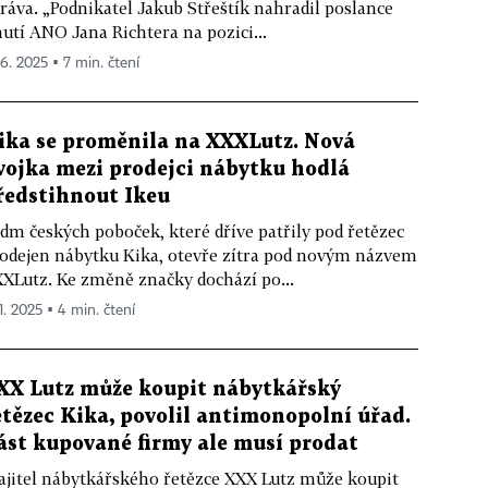
ráva. „Podnikatel Jakub Střeštík nahradil poslance
utí ANO Jana Richtera na pozici...
 6. 2025 ▪ 7 min. čtení
ika se proměnila na XXXLutz. Nová
vojka mezi prodejci nábytku hodlá
ředstihnout Ikeu
dm českých poboček, které dříve patřily pod řetězec
odejen nábytku Kika, otevře zítra pod novým názvem
XLutz. Ke změně značky dochází po...
1. 2025 ▪ 4 min. čtení
XX Lutz může koupit nábytkářský
etězec Kika, povolil antimonopolní úřad.
ást kupované firmy ale musí prodat
jitel nábytkářského řetězce XXX Lutz může koupit