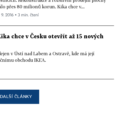
stlicích. Rekonstrukce a rozšíření prodejní plochy
álo přes 80 milionů korun. Kika chce v...
 9. 2016 ▪ 3 min. čtení
ka chce v Česku otevřít až 15 nových
ejen v Ústí nad Labem a Ostravě, kde má její
nčnímu obchodu IKEA.
DALŠÍ ČLÁNKY