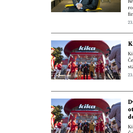
Ře
ro
fi
23.
K
Ki
Če
st
23.
D
o
d
Ki