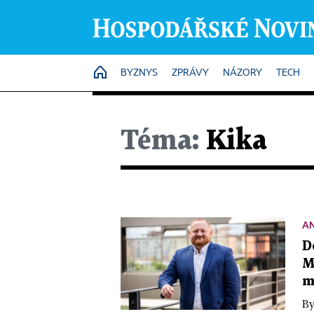
HOME
BYZNYS
ZPRÁVY
NÁZORY
TECH
Téma:
Kika
A
D
M
m
By