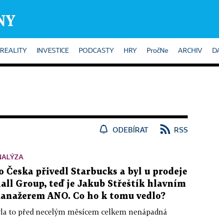
REALITY
INVESTICE
PODCASTY
HRY
PročNe
ARCHIV
D
ODEBÍRAT
RSS
NALÝZA
o Česka přivedl Starbucks a byl u prodeje
all Group, teď je Jakub Střeštík hlavním
anažerem ANO. Co ho k tomu vedlo?
la to před necelým měsícem celkem nenápadná