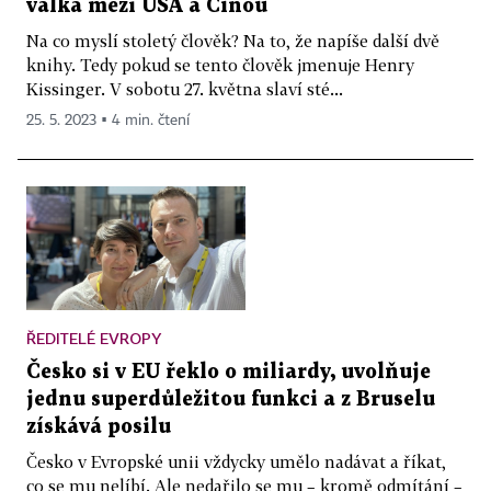
válka mezi USA a Čínou
Na co myslí stoletý člověk? Na to, že napíše další dvě
knihy. Tedy pokud se tento člověk jmenuje Henry
Kissinger. V sobotu 27. května slaví sté...
25. 5. 2023 ▪ 4 min. čtení
ŘEDITELÉ EVROPY
Česko si v EU řeklo o miliardy, uvolňuje
jednu superdůležitou funkci a z Bruselu
získává posilu
Česko v Evropské unii vždycky umělo nadávat a říkat,
co se mu nelíbí. Ale nedařilo se mu – kromě odmítání –