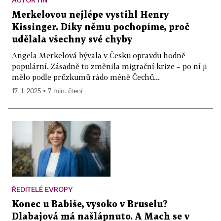
Merkelovou nejlépe vystihl Henry
Kissinger. Díky němu pochopíme, proč
udělala všechny své chyby
Angela Merkelová bývala v Česku opravdu hodně
populární. Zásadně to změnila migrační krize – po ní ji
mělo podle průzkumů rádo méně Čechů...
17. 1. 2025 ▪ 7 min. čtení
ŘEDITELÉ EVROPY
Konec u Babiše, vysoko v Bruselu?
Dlabajová má našlápnuto. A Mach se v