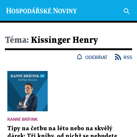
Téma:
Kissinger Henry
ODEBÍRAT
RSS
RANNÍ BRÍFINK
Tipy na četbu na léto nebo na skvělý
dárek: Tři knihy, od nichž se nebudete