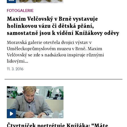
FOTOGALERIE
Maxim Velčovský v Brně vystavuje
holínkovou vázu či dětská přání,
samostatně jsou k vidění Knížákovy oděvy
Moravská galerie otevřela dvojici výstav v
Uměleckoprůmyslovém muzeu v Brně. Maxim
Velčovský se zde s nadsázkou inspiruje různými
lidovými...
11. 3. 2016
Čtvrtníček portrétuje Knížáka: “Máte