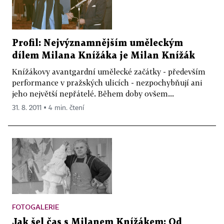
Profil: Nejvýznamnějším uměleckým
dílem Milana Knížáka je Milan Knížák
Knížákovy avantgardní umělecké začátky - především
performance v pražských ulicích - nezpochybňují ani
jeho největší nepřátelé. Během doby ovšem...
31. 8. 2011 ▪ 4 min. čtení
FOTOGALERIE
Jak šel čas s Milanem Knížákem: Od