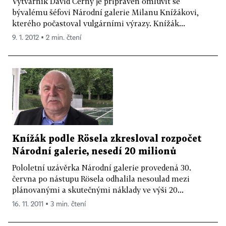
Výtvarník David Černý je připraven omluvit se
bývalému šéfovi Národní galerie Milanu Knížákovi,
kterého počastoval vulgárními výrazy. Knížák...
9. 1. 2012 ▪ 2 min. čtení
Knížák podle Rösela zkresloval rozpočet
Národní galerie, nesedí 20 milionů
Pololetní uzávěrka Národní galerie provedená 30.
června po nástupu Rösela odhalila nesoulad mezi
plánovanými a skutečnými náklady ve výši 20...
16. 11. 2011 ▪ 3 min. čtení