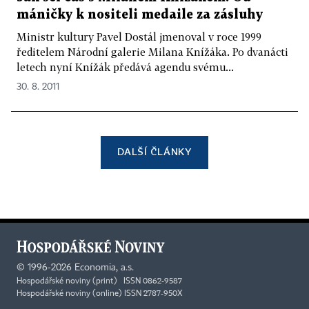
máničky k nositeli medaile za zásluhy
Ministr kultury Pavel Dostál jmenoval v roce 1999
ředitelem Národní galerie Milana Knížáka. Po dvanácti
letech nyní Knížák předává agendu svému...
30. 8. 2011
DALŠÍ ČLÁNKY
©
1996-2026
Economia, a.s.
Hospodářské noviny (print) ISSN 0862-9587
Hospodářské noviny (online) ISSN 2787-950X