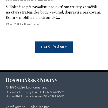
V Kolíně se při zavádění projektů smart city zaměřili
na čtyři strategické body - e-úřad, dopravu a parkování,
Kolín v mobilu a elektronický...
19. 4. 2018 ▪ 8 min. čtení
DALŠÍ ČLÁNKY
©
1996-2026
Economia, a.s.
Hospodářské noviny (print) ISSN 0862-9587
Hospodářské noviny (online) ISSN 2787-950X
Certifikováno
Sledujte nás