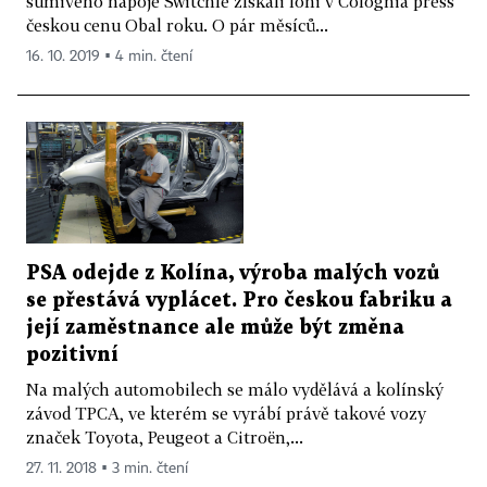
šumivého nápoje Switchle získali loni v Colognia press
českou cenu Obal roku. O pár měsíců...
16. 10. 2019 ▪ 4 min. čtení
PSA odejde z Kolína, výroba malých vozů
se přestává vyplácet. Pro českou fabriku a
její zaměstnance ale může být změna
pozitivní
Na malých automobilech se málo vydělává a kolínský
závod TPCA, ve kterém se vyrábí právě takové vozy
značek Toyota, Peugeot a Citroën,...
27. 11. 2018 ▪ 3 min. čtení