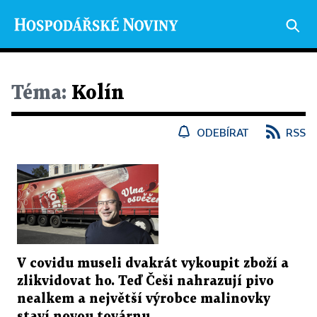
Téma:
Kolín
ODEBÍRAT
RSS
V covidu museli dvakrát vykoupit zboží a
zlikvidovat ho. Teď Češi nahrazují pivo
nealkem a největší výrobce malinovky
staví novou továrnu