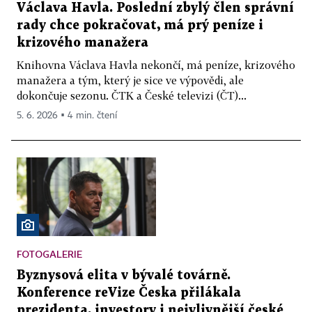
Václava Havla. Poslední zbylý člen správní
rady chce pokračovat, má prý peníze i
krizového manažera
Knihovna Václava Havla nekončí, má peníze, krizového
manažera a tým, který je sice ve výpovědi, ale
dokončuje sezonu. ČTK a České televizi (ČT)...
5. 6. 2026 ▪ 4 min. čtení
FOTOGALERIE
Byznysová elita v bývalé továrně.
Konference reVize Česka přilákala
prezidenta, investory i nejvlivnější české