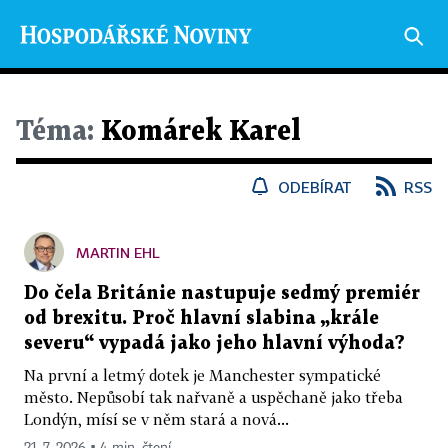
Téma:
Komárek Karel
ODEBÍRAT
RSS
MARTIN EHL
Do čela Británie nastupuje sedmý premiér
od brexitu. Proč hlavní slabina „krále
severu“ vypadá jako jeho hlavní výhoda?
Na první a letmý dotek je Manchester sympatické
město. Nepůsobí tak nařvaně a uspěchaně jako třeba
Londýn, mísí se v něm stará a nová...