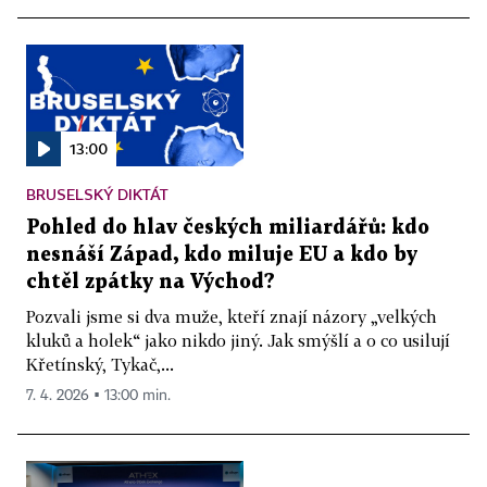
13:00
BRUSELSKÝ DIKTÁT
Pohled do hlav českých miliardářů: kdo
nesnáší Západ, kdo miluje EU a kdo by
chtěl zpátky na Východ?
Pozvali jsme si dva muže, kteří znají názory „velkých
kluků a holek“ jako nikdo jiný. Jak smýšlí a o co usilují
Křetínský, Tykač,...
7. 4. 2026 ▪ 13:00 min.