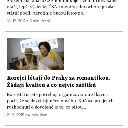
Složení akcionářů ČSA komplikuje řízení firmy. Babiš
otáčí, lepší výsledky ČSA změnily jeho ochotu prodat
státní podíl. Aerolinie budou letos po...
18. 12. 2015 ▪ 3 min. čtení
Korejci létají do Prahy za romantikou.
Žádají kvalitu a co nejvíc zážitků
Korejští turisté potřebují organizovanou zábavu a
pocit, že se dozvídají něco nového. Klíčové pro jejich
rozhodnutí o dovolené je to, co píšou...
21. 9. 2015 ▪ 4 min. čtení