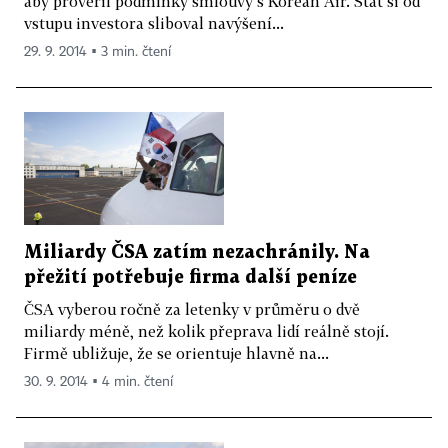
aby prověřil podmínky smlouvy s Korean Air. Stát si od
vstupu investora sliboval navýšení...
29. 9. 2014 ▪ 3 min. čtení
Miliardy ČSA zatím nezachránily. Na
přežití potřebuje firma další peníze
ČSA vyberou ročně za letenky v průměru o dvě
miliardy méně, než kolik přeprava lidí reálně stojí.
Firmě ubližuje, že se orientuje hlavně na...
30. 9. 2014 ▪ 4 min. čtení