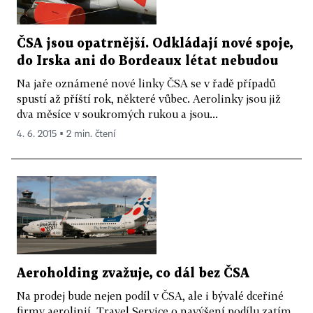
ČSA jsou opatrnější. Odkládají nové spoje,
do Irska ani do Bordeaux létat nebudou
Na jaře oznámené nové linky ČSA se v řadě případů
spustí až příští rok, některé vůbec. Aerolinky jsou již
dva měsíce v soukromých rukou a jsou...
4. 6. 2015 ▪ 2 min. čtení
Aeroholding zvažuje, co dál bez ČSA
Na prodej bude nejen podíl v ČSA, ale i bývalé dceřiné
firmy aerolinií. Travel Service o navýšení podílu zatím