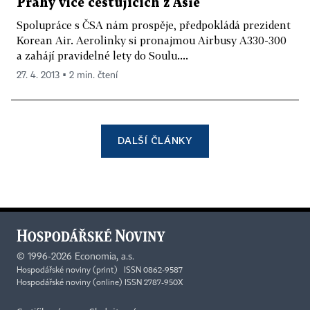
Prahy více cestujících z Asie
Spolupráce s ČSA nám prospěje, předpokládá prezident
Korean Air. Aerolinky si pronajmou Airbusy A330-300
a zahájí pravidelné lety do Soulu....
27. 4. 2013 ▪ 2 min. čtení
DALŠÍ ČLÁNKY
©
1996-2026
Economia, a.s.
Hospodářské noviny (print) ISSN 0862-9587
Hospodářské noviny (online) ISSN 2787-950X