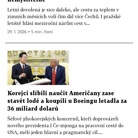
Letní dovolená je sice daleko, ale cestu za teplem v
zimních měsících volí čím dál více Čechů. I pražské
letiště hlásí meziroční nárůst cest v...
29. 1. 2026 ▪ 5 min. čtení
Korejci slíbili naučit Američany zase
stavět lodě a koupili u Boeingu letadla za
36 miliard dolarů
Šéfové jihokorejských koncernů, kteří doprovázeli
nového prezidenta I Če-mjonga na pracovní cestě do
USA, měli jeden hlavní a pragmatický cíl....