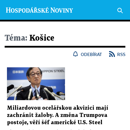
Téma:
Košice
ODEBÍRAT
RSS
Miliardovou ocelářskou akvizici mají
zachránit žaloby. A změna Trumpova
postoje, věří šéf americké U.S. Steel