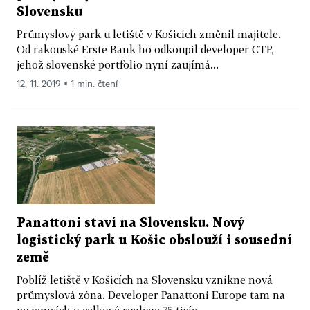
Slovensku
Průmyslový park u letiště v Košicích změnil majitele.
Od rakouské Erste Bank ho odkoupil developer CTP,
jehož slovenské portfolio nyní zaujímá...
12. 11. 2019 ▪ 1 min. čtení
Panattoni staví na Slovensku. Nový
logistický park u Košic obslouží i sousední
země
Poblíž letiště v Košicích na Slovensku vznikne nová
průmyslová zóna. Developer Panattoni Europe tam na
pozemcích o celkové rozloze 75 tisíc...