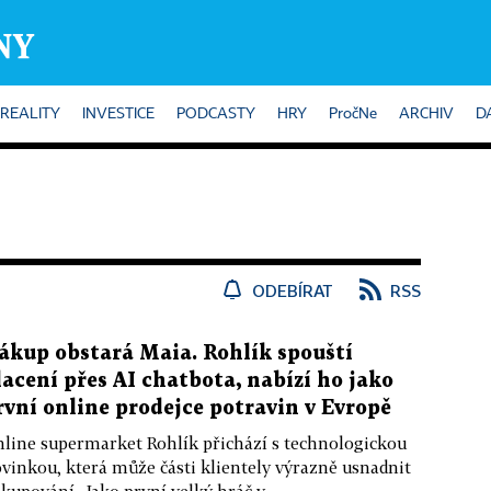
REALITY
INVESTICE
PODCASTY
HRY
PročNe
ARCHIV
D
ODEBÍRAT
RSS
ákup obstará Maia. Rohlík spouští
lacení přes AI chatbota, nabízí ho jako
rvní online prodejce potravin v Evropě
line supermarket Rohlík přichází s technologickou
vinkou, která může části klientely výrazně usnadnit