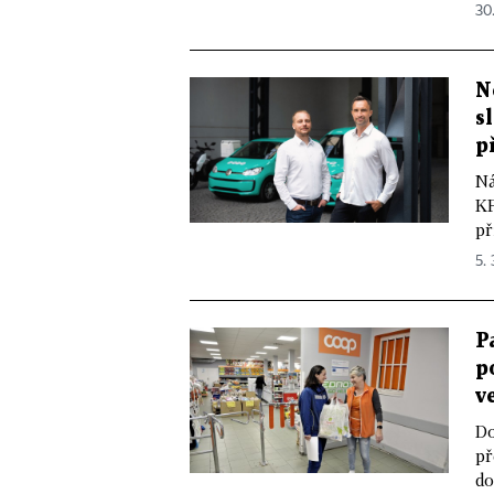
30
N
s
p
Ná
KF
př
5.
P
p
v
Do
př
do