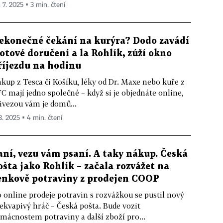
. 7. 2025 ▪ 3 min. čtení
ekonečné čekání na kurýra? Dodo zavádí
lotové doručení a la Rohlík, zúží okno
říjezdu na hodinu
kup z Tesca či Košíku, léky od Dr. Maxe nebo kuře z
C mají jedno společné – když si je objednáte online,
ivezou vám je domů...
 3. 2025 ▪ 4 min. čtení
aní, vezu vám psaní. A taky nákup. Česká
ošta jako Rohlík – začala rozvážet na
enkově potraviny z prodejen COOP
 online prodeje potravin s rozvážkou se pustil nový
ekvapivý hráč – Česká pošta. Bude vozit
mácnostem potraviny a další zboží pro...