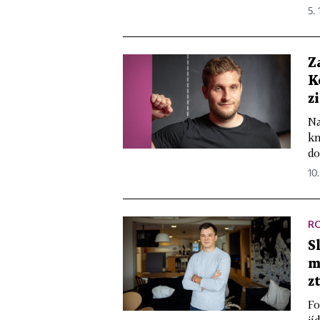
5.
Z
K
z
Na
kn
do
10
R
S
m
z
Fo