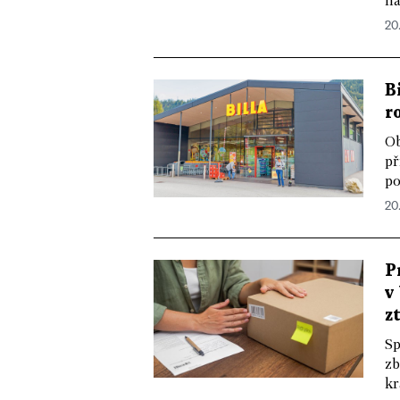
na
20
B
r
Ob
př
po
20.
P
v
z
Sp
zb
kr