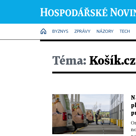
HOME
BYZNYS
ZPRÁVY
NÁZORY
TECH
Téma:
Košík.cz
N
p
p
On
no