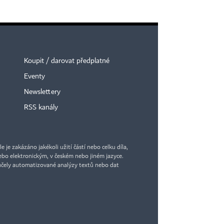
Koupit / darovat předplatné
Eventy
Newslettery
RSS kanály
je zakázáno jakékoli užití částí nebo celku díla,
bo elektronickým, v českém nebo jiném jazyce.
účely automatizované analýzy textů nebo dat