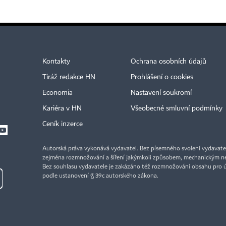
Kontakty
Ochrana osobních údajů
Tiráž redakce HN
Prohlášení o cookies
Economia
Nastavení soukromí
Kariéra v HN
Všeobecné smluvní podmínky
Ceník inzerce
Autorská práva vykonává vydavatel. Bez písemného svolení vydavatele 
zejména rozmnožování a šíření jakýmkoli způsobem, mechanickým ne
Bez souhlasu vydavatele je zakázáno též rozmnožování obsahu pro 
podle ustanovení § 39c autorského zákona.