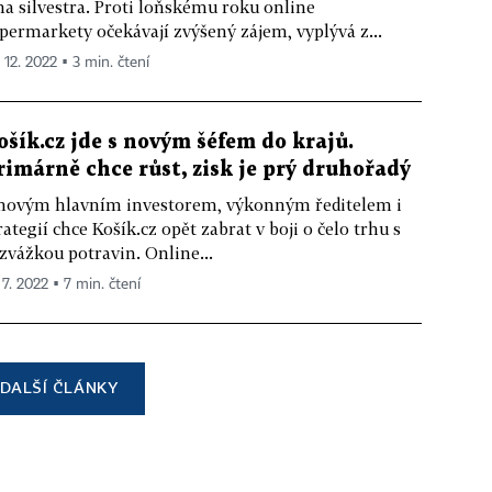
na silvestra. Proti loňskému roku online
permarkety očekávají zvýšený zájem, vyplývá z...
 12. 2022 ▪ 3 min. čtení
ošík.cz jde s novým šéfem do krajů.
rimárně chce růst, zisk je prý druhořadý
novým hlavním investorem, výkonným ředitelem i
rategií chce Košík.cz opět zabrat v boji o čelo trhu s
zvážkou potravin. Online...
 7. 2022 ▪ 7 min. čtení
DALŠÍ ČLÁNKY