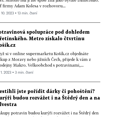
del. Mnoho lidí ji ale spíše zná jako bývalé DámeJídlo.
f firmy Adam Kolesa v rozhovoru...
. 10. 2023 ▪ 13 min. čtení
otravinová spolupráce pod dohledem
řetínského. Metro získalo čtvrtinu
ošík.cz
yž si v online supermarketu Košík.cz objednáte
kup z Moravy nebo jižních Čech, přijede k vám z
odejny Makro. Velkoobchod s potravinami,...
 1. 2023 ▪ 3 min. čtení
estihli jste pořídit dárky či pohoštění?
urýři budou rozvážet i na Štědrý den a na
ilvestra
kupy potravin budou kurýři rozvážet i na Štědrý den