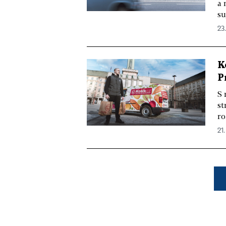
a 
su
23.
K
P
S 
st
ro
21.