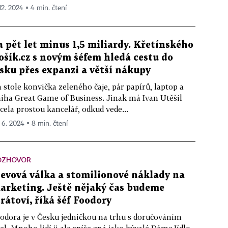
 12. 2024 ▪ 4 min. čtení
a pět let minus 1,5 miliardy. Křetínského
ošík.cz s novým šéfem hledá cestu do
isku přes expanzi a větší nákupy
 stole konvička zeleného čaje, pár papírů, laptop a
iha Great Game of Business. Jinak má Ivan Utěšil
cela prostou kancelář, odkud vede...
. 6. 2024 ▪ 8 min. čtení
OZHOVOR
levová válka a stomilionové náklady na
arketing. Ještě nějaký čas budeme
trátoví, říká šéf Foodory
odora je v Česku jedničkou na trhu s doručováním