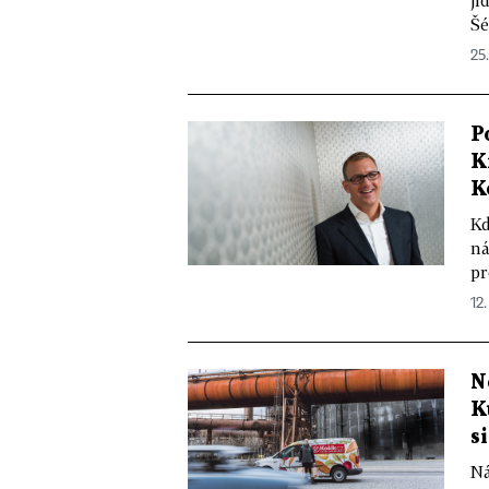
jí
Šé
25
P
K
K
Kd
ná
pr
12.
N
K
s
Ná