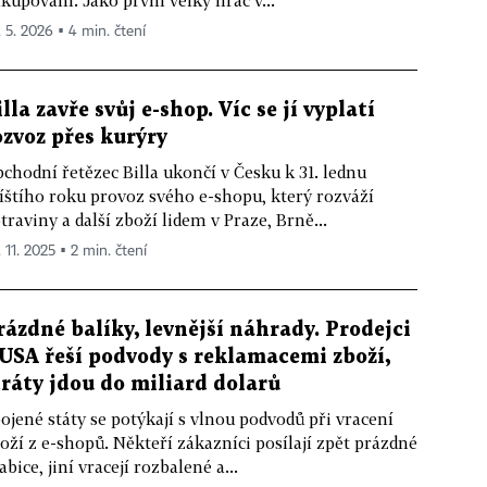
kupování. Jako první velký hráč v...
. 5. 2026 ▪ 4 min. čtení
illa zavře svůj e-shop. Víc se jí vyplatí
ozvoz přes kurýry
chodní řetězec Billa ukončí v Česku k 31. lednu
íštího roku provoz svého e-shopu, který rozváží
traviny a další zboží lidem v Praze, Brně...
 11. 2025 ▪ 2 min. čtení
rázdné balíky, levnější náhrady. Prodejci
 USA řeší podvody s reklamacemi zboží,
tráty jdou do miliard dolarů
ojené státy se potýkají s vlnou podvodů při vracení
oží z e-shopů. Někteří zákazníci posílají zpět prázdné
abice, jiní vracejí rozbalené a...