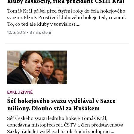
kluby zaskočily, říká prezident ČSLH Král
Tomáš Král přišel před čtyřmi roky do čela hokejového
svazu z Plzně. Prostředí klubového hokeje tedy rozumí.
To, co teď ale kluby v souvislosti...
10. 3. 2012 ▪ 8 min. čtení
EXKLUZIVNĚ
Šéf hokejového svazu vydělával v Sazce
miliony. Dlouho stál za Hušákem
Šéf Českého svazu ledního hokeje Tomáš Král,
donedávna místopředseda ČSTV a člen představenstva
Sazky, řadu let vydělával na obchodní spolupráci...