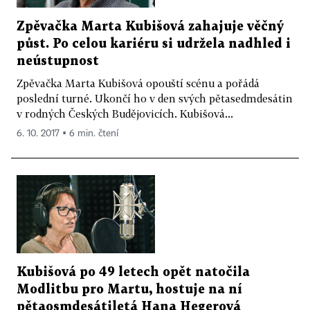
Zpěvačka Marta Kubišová zahajuje věčný
půst. Po celou kariéru si udržela nadhled i
neústupnost
Zpěvačka Marta Kubišová opouští scénu a pořádá
poslední turné. Ukončí ho v den svých pětasedmdesátin
v rodných Českých Budějovicích. Kubišová...
6. 10. 2017 ▪ 6 min. čtení
Kubišová po 49 letech opět natočila
Modlitbu pro Martu, hostuje na ní
pětaosmdesátiletá Hana Hegerová