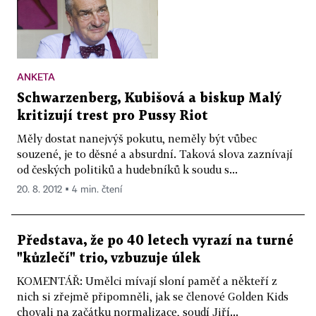
ANKETA
Schwarzenberg, Kubišová a biskup Malý
kritizují trest pro Pussy Riot
Měly dostat nanejvýš pokutu, neměly být vůbec
souzené, je to děsné a absurdní. Taková slova zaznívají
od českých politiků a hudebníků k soudu s...
20. 8. 2012 ▪ 4 min. čtení
Představa, že po 40 letech vyrazí na turné
"kůzlečí" trio, vzbuzuje úlek
KOMENTÁŘ: Umělci mívají sloní paměť a někteří z
nich si zřejmě připomněli, jak se členové Golden Kids
chovali na začátku normalizace, soudí Jiří...