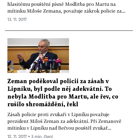
hlasitému pouštění písně Modlitba pro Martu na
mítinku Miloše Zemana, považuje zákrok policie za...
13. 11. 2017
Zeman poděkoval policii za zásah v
Lipníku, byl podle něj adekvátní. To
nebyla Modlitba pro Martu, ale řev, co
rušilo shromáždění, řekl
Zásah policie proti zvukaři v Lipníku považuje
prezident Miloš Zeman za adekvátní. Při Zemanově
mítinku v Lipníku nad Bečvou pouštěl zvukař...
12. 11. 2017 ▪ 3 min. čtení