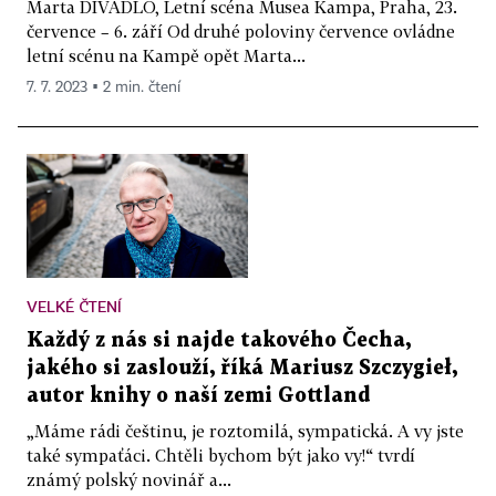
Marta DIVADLO, Letní scéna Musea Kampa, Praha, 23.
července – 6. září Od druhé poloviny července ovládne
letní scénu na Kampě opět Marta...
7. 7. 2023 ▪ 2 min. čtení
VELKÉ ČTENÍ
Každý z nás si najde takového Čecha,
jakého si zaslouží, říká Mariusz Szczygieł,
autor knihy o naší zemi Gottland
„Máme rádi češtinu, je roztomilá, sympatická. A vy jste
také sympaťáci. Chtěli bychom být jako vy!“ tvrdí
známý polský novinář a...