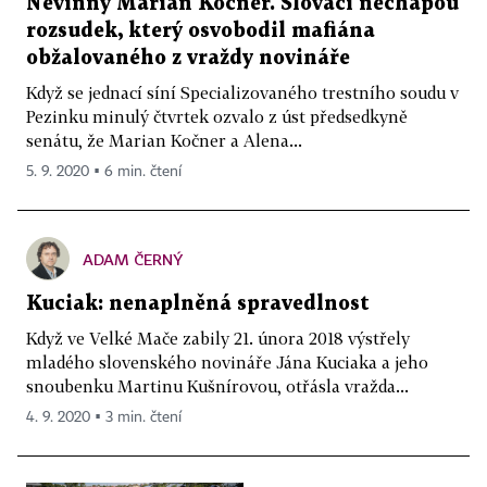
Nevinný Marian Kočner. Slováci nechápou
rozsudek, který osvobodil mafiána
obžalovaného z vraždy novináře
Když se jednací síní Specializovaného trestního soudu v
Pezinku minulý čtvrtek ozvalo z úst předsedkyně
senátu, že Marian Kočner a Alena...
5. 9. 2020 ▪ 6 min. čtení
ADAM ČERNÝ
Kuciak: nenaplněná spravedlnost
Když ve Velké Mače zabily 21. února 2018 výstřely
mladého slovenského novináře Jána Kuciaka a jeho
snoubenku Martinu Kušnírovou, otřásla vražda...
4. 9. 2020 ▪ 3 min. čtení