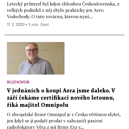
Letecký průmysl byl kdysi chloubou Československa, z
velkých podniků z něj zbylo prakticky jen Aero
Vodochody. O tuto továrnu, kterou nyní...
11. 2. 2020 ▪ 5 min. čtení
ROZHOVOR
V jednáních o koupi Aera jsme daleko. V
září čekáme certifikaci nového letounu,
říká majitel Omnipolu
O zbrojařské firmě Omnipol je v Česku většinou slyšet,
jen když se jí podaří prodat v zahraničí pasivní
radiolokátory Věra z její firmy Era v...