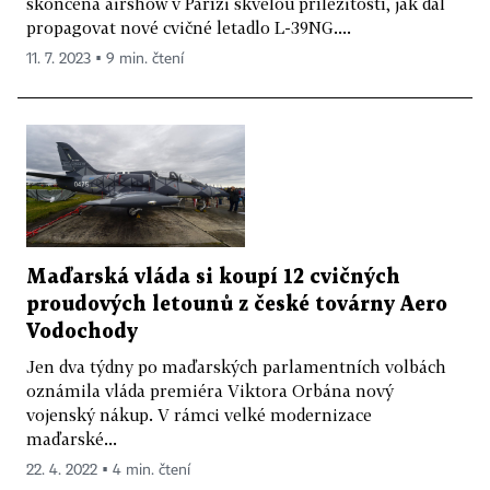
skončená airshow v Paříži skvělou příležitostí, jak dál
propagovat nové cvičné letadlo L-39NG....
11. 7. 2023 ▪ 9 min. čtení
Maďarská vláda si koupí 12 cvičných
proudových letounů z české továrny Aero
Vodochody
Jen dva týdny po maďarských parlamentních volbách
oznámila vláda premiéra Viktora Orbána nový
vojenský nákup. V rámci velké modernizace
maďarské...
22. 4. 2022 ▪ 4 min. čtení