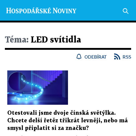
Téma:
LED svítidla
ODEBÍRAT
RSS
Otestovali jsme dvoje čínská světýlka.
Chcete delší řetěz třikrát levněji, nebo má
smysl připlatit si za značku?