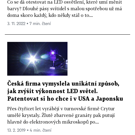
Co se dá otestovat na LED osvětlení, které umí měnit
barvy? Dlouhé pásy svítidel s malou spotřebou už má
doma skoro každý, kdo někdy stál o to...
3. 11. 2022 ▪ 7 min. čtení
Česká firma vymyslela unikátní způsob,
jak zvýšit výkonnost LED světel.
Patentovat si ho chce i v USA a Japonsku
Přes čtyřicet let vyrábějí v turnovské firmě Crytur
umělé krystaly. Žlutě zbarvené granáty pak putují
hlavně do elektronových mikroskopů po...
13. 2. 2019 ▪ 4 min. čtení