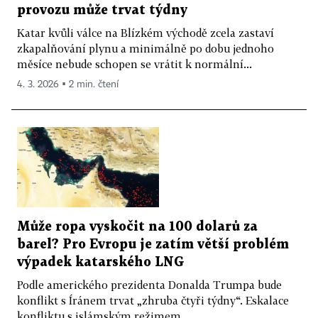
provozu může trvat týdny
Katar kvůli válce na Blízkém východě zcela zastaví
zkapalňování plynu a minimálně po dobu jednoho
měsíce nebude schopen se vrátit k normální...
4. 3. 2026 ▪ 2 min. čtení
Může ropa vyskočit na 100 dolarů za
barel? Pro Evropu je zatím větší problém
výpadek katarského LNG
Podle amerického prezidenta Donalda Trumpa bude
konflikt s Íránem trvat „zhruba čtyři týdny“. Eskalace
konfliktu s islámským režimem...