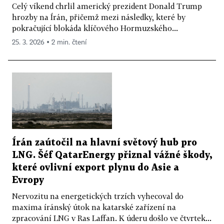
Celý víkend chrlil americký prezident Donald Trump
hrozby na Írán, přičemž mezi následky, které by
pokračující blokáda klíčového Hormuzského...
25. 3. 2026 ▪ 2 min. čtení
Írán zaútočil na hlavní světový hub pro
LNG. Šéf QatarEnergy přiznal vážné škody,
které ovlivní export plynu do Asie a
Evropy
Nervozitu na energetických trzích vyhecoval do
maxima íránský útok na katarské zařízení na
zpracování LNG v Ras Laffan. K úderu došlo ve čtvrtek...