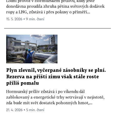
Lodní provoz v Hormuzském průlivu, kudy ještě
donedávna proudila zhruba pětina světových dodávek
ropy a LNG, zůstává i přes pokusy o příměří...
15. 5. 2026 ▪ 9 min. čtení
Plyn zlevnil, vyčerpané zásobníky se plní.
Rezerva na příští zimu však stále roste
příliš pomalu
Hormuzský průliv zůstává i po víkendu dál
zablokovaný a energetické trhy setrvávají v nejistotě,
zda bude mít svět dostatek pohonných hmot,...
21. 4. 2026 ▪ 5 min. čtení