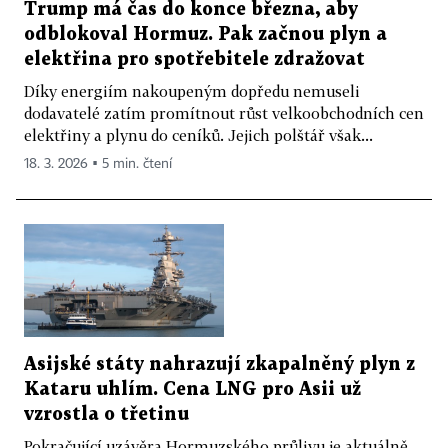
Trump má čas do konce března, aby
odblokoval Hormuz. Pak začnou plyn a
elektřina pro spotřebitele zdražovat
Díky energiím nakoupeným dopředu nemuseli
dodavatelé zatím promítnout růst velkoobchodních cen
elektřiny a plynu do ceníků. Jejich polštář však...
18. 3. 2026 ▪ 5 min. čtení
Asijské státy nahrazují zkapalněný plyn z
Kataru uhlím. Cena LNG pro Asii už
vzrostla o třetinu
Pokračující uzávěra Hormuzského průlivu je aktuálně