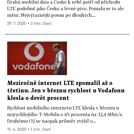
Drahá mobilní data a Česko k sobě patří od příchodu
LTE podobně jako Česko a levné pivo. Pomalu se to ale
mění. Nejvýraznější posun po dlouhých...
29. 7. 2020 ▪ 3 min. čtení
Meziročně internet LTE zpomalil až o
třetinu. Jen v březnu rychlost u Vodafonu
klesla o devět procent
Rychlost mobilního internetu LTE klesla v březnu u
nejrychlejšího T-Mobilu o tři procenta na 32,4 Mbit/s.
Druhému O2 se naopak průměr zvýšil o...
15. 4. 2020 ▪ 1 min. čtení