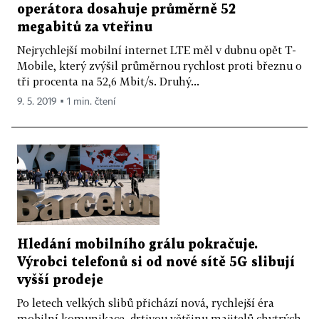
operátora dosahuje průměrně 52
megabitů za vteřinu
Nejrychlejší mobilní internet LTE měl v dubnu opět T-
Mobile, který zvýšil průměrnou rychlost proti březnu o
tři procenta na 52,6 Mbit/s. Druhý...
9. 5. 2019 ▪ 1 min. čtení
Hledání mobilního grálu pokračuje.
Výrobci telefonů si od nové sítě 5G slibují
vyšší prodeje
Po letech velkých slibů přichází nová, rychlejší éra
mobilní komunikace, drtivou většinu majitelů chytrých