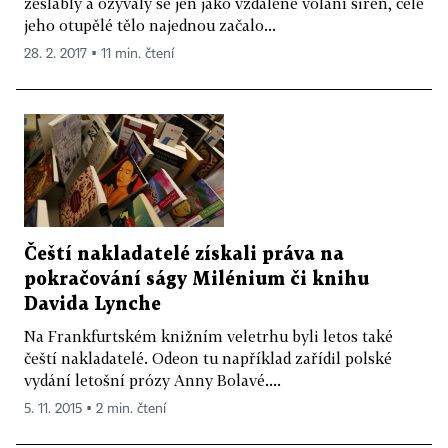
zeslábly a ozývaly se jen jako vzdálené volání sirén, celé
jeho otupělé tělo najednou začalo...
28. 2. 2017 ▪ 11 min. čtení
Čeští nakladatelé získali práva na
pokračování ságy Milénium či knihu
Davida Lynche
Na Frankfurtském knižním veletrhu byli letos také
čeští nakladatelé. Odeon tu například zařídil polské
vydání letošní prózy Anny Bolavé....
5. 11. 2015 ▪ 2 min. čtení