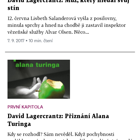
David Lagercrantz: Muž, který hledal svůj
stín
12. června Lisbeth Salanderová vyšla z posilovny,
minula sprchy a hned na chodbě ji zastavil inspektor
vězeňské služby Alvar Olsen. Něco...
7. 9. 2017 ▪ 10 min. čtení
PRVNÍ KAPITOLA
David Lagercrantz: Přiznání Alana
Turinga
Kdy se rozhodl? Sám nevěděl. Když pochybnosti