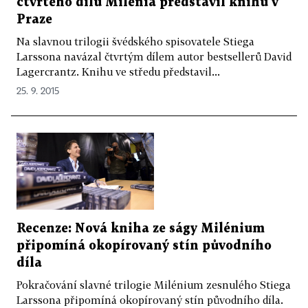
čtvrtého dílu Milénia představil knihu v
Praze
Na slavnou trilogii švédského spisovatele Stiega
Larssona navázal čtvrtým dílem autor bestsellerů David
Lagercrantz. Knihu ve středu představil...
25. 9. 2015
Recenze: Nová kniha ze ságy Milénium
připomíná okopírovaný stín původního
díla
Pokračování slavné trilogie Milénium zesnulého Stiega
Larssona připomíná okopírovaný stín původního díla.