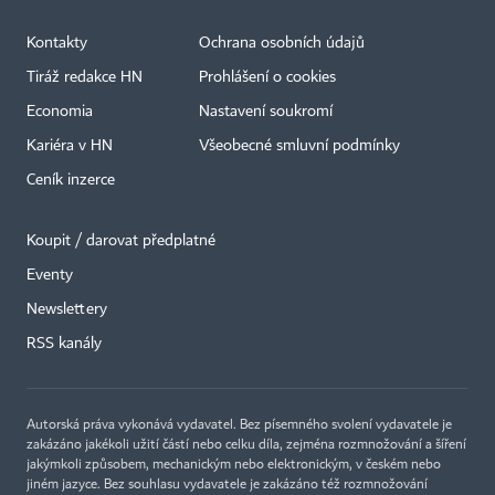
Kontakty
Ochrana osobních údajů
Tiráž redakce HN
Prohlášení o cookies
Economia
Nastavení soukromí
Kariéra v HN
Všeobecné smluvní podmínky
Ceník inzerce
Koupit / darovat předplatné
Eventy
Newslettery
RSS kanály
Autorská práva vykonává vydavatel. Bez písemného svolení vydavatele je
zakázáno jakékoli užití částí nebo celku díla, zejména rozmnožování a šíření
jakýmkoli způsobem, mechanickým nebo elektronickým, v českém nebo
jiném jazyce. Bez souhlasu vydavatele je zakázáno též rozmnožování