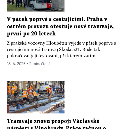
V pátek poprvé s cestujícími. Praha v
ostrém provozu otestuje nové tramvaje,
první po 20 letech
Z pražské vozovny Hloubětín vyjede v pátek poprvé s
cestujícími nová tramvaj Škoda 52T. Bude tak
pokračovat její testování, při kterém zatím...
18. 6. 2025 ▪ 2 min. čtení
Tramvaje znovu propojí Václavské
náměstí s Vinohrady. Práce začnou o