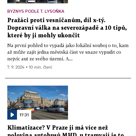
BYZNYS PODLE T. LYSOŇKA
Pražáci proti vesničanům, díl x-tý.
Dopravní válka na severozápadě a 10 tipů,
které by ji mohly ukončit
Na první pohled to vypadá jako lokální souboj o to, kam
až může zajít jedna městská část ve snaze vypudit co
nejvíc aut ze svého území. A...
7. 9. 2024 ▪ 10 min. čtení
17:31
Klimatizace? V Praze ji má více než
polovina autobusů MHD, u tramvají je to