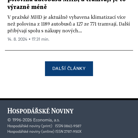
výrazně méně
V pražské MHD je aktuálně vybavena klimatizací více
než polovina z 1189 autobusů a 127 ze 771 tramvají. Další
přibývají spolu s nákupy nových...
14. 8. 2024 ▪ 17:31 min.
DALŠÍ ČLÁNKY
©
1996-2026
Economia, a.s.
Hospodářské noviny (print) ISSN 0862-9587
Hospodářské noviny (online) ISSN 2787-950X