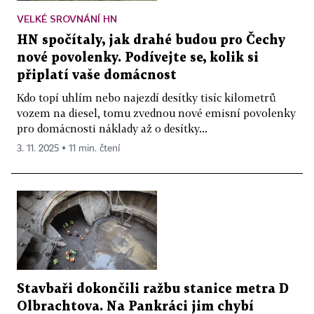
VELKÉ SROVNÁNÍ HN
HN spočítaly, jak drahé budou pro Čechy
nové povolenky. Podívejte se, kolik si
připlatí vaše domácnost
Kdo topí uhlím nebo najezdí desítky tisíc kilometrů
vozem na diesel, tomu zvednou nové emisní povolenky
pro domácnosti náklady až o desítky...
3. 11. 2025 ▪ 11 min. čtení
Stavbaři dokončili ražbu stanice metra D
Olbrachtova. Na Pankráci jim chybí