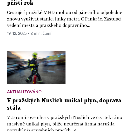
příští rok
Cestující pražské MHD mohou od pátečního odpoledne
znovu využívat stanici linky metra C Pankrác. Zástupci
vedení města a pražského dopravního...
19. 12. 2025 ▪ 3 min. čtení
AKTUALIZOVÁNO
V pražských Nuslích unikal plyn, doprava
stála
V Jaromírově ulici v pražských Nuslích ve čtvrtek ráno
masivně unikal plyn, blíže neurčená firma narušila
potrubí při stavebních pracích. V...