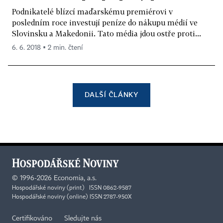
Podnikatelé blízcí maďarskému premiérovi v
posledním roce investují peníze do nákupu médií ve
Slovinsku a Makedonii. Tato média jdou ostře proti...
6. 6. 2018 ▪ 2 min. čtení
DALŠÍ ČLÁNKY
©
1996-2026
Economia, a.s.
Hospodářské noviny (print) ISSN 0862-9587
Hospodářské noviny (online) ISSN 2787-950X
Certifikováno
Sledujte nás