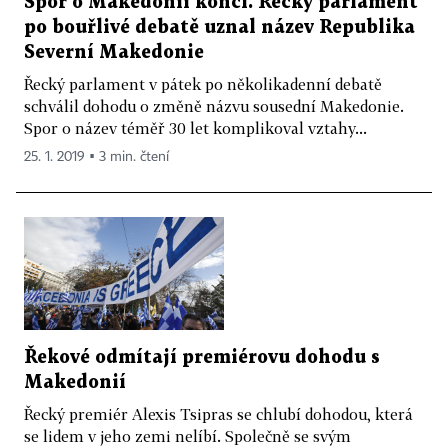
Spor o Makedonii končí. Řecký parlament
po bouřlivé debatě uznal název Republika
Severní Makedonie
Řecký parlament v pátek po několikadenní debatě
schválil dohodu o změně názvu sousední Makedonie.
Spor o název téměř 30 let komplikoval vztahy...
25. 1. 2019 ▪ 3 min. čtení
Řekové odmítají premiérovu dohodu s
Makedonií
Řecký premiér Alexis Tsipras se chlubí dohodou, která
se lidem v jeho zemi nelíbí. Společně se svým