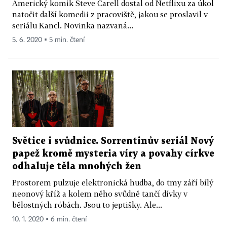
Americký komik Steve Carell dostal od Netflixu za úkol
natočit další komedii z pracoviště, jakou se proslavil v
seriálu Kancl. Novinka nazvaná...
5. 6. 2020 ▪ 5 min. čtení
Světice i svůdnice. Sorrentinův seriál Nový
papež kromě mysteria víry a povahy církve
odhaluje těla mnohých žen
Prostorem pulzuje elektronická hudba, do tmy září bílý
neonový kříž a kolem něho svůdně tančí dívky v
bělostných róbách. Jsou to jeptišky. Ale...
10. 1. 2020 ▪ 6 min. čtení