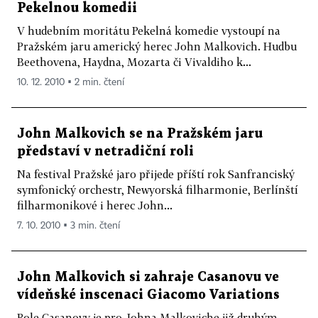
Pekelnou komedii
V hudebním moritátu Pekelná komedie vystoupí na
Pražském jaru americký herec John Malkovich. Hudbu
Beethovena, Haydna, Mozarta či Vivaldiho k...
10. 12. 2010 ▪ 2 min. čtení
John Malkovich se na Pražském jaru
představí v netradiční roli
Na festival Pražské jaro přijede příští rok Sanfranciský
symfonický orchestr, Newyorská filharmonie, Berlínští
filharmonikové i herec John...
7. 10. 2010 ▪ 3 min. čtení
John Malkovich si zahraje Casanovu ve
vídeňské inscenaci Giacomo Variations
Role Casanovy je pro Johna Malkoviche již druhým