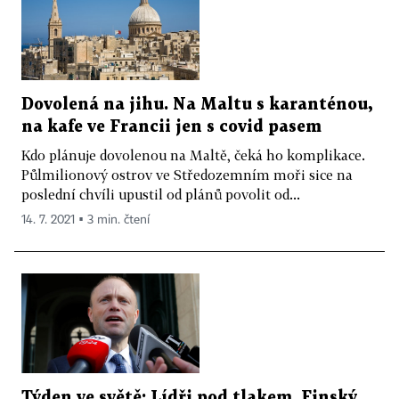
Dovolená na jihu. Na Maltu s karanténou,
na kafe ve Francii jen s covid pasem
Kdo plánuje dovolenou na Maltě, čeká ho komplikace.
Půlmilionový ostrov ve Středozemním moři sice na
poslední chvíli upustil od plánů povolit od...
14. 7. 2021 ▪ 3 min. čtení
Týden ve světě: Lídři pod tlakem. Finský