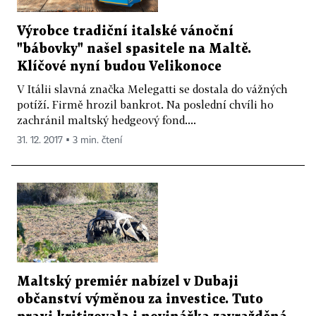
Výrobce tradiční italské vánoční
"bábovky" našel spasitele na Maltě.
Klíčové nyní budou Velikonoce
V Itálii slavná značka Melegatti se dostala do vážných
potíží. Firmě hrozil bankrot. Na poslední chvíli ho
zachránil maltský hedgeový fond....
31. 12. 2017 ▪ 3 min. čtení
Maltský premiér nabízel v Dubaji
občanství výměnou za investice. Tuto