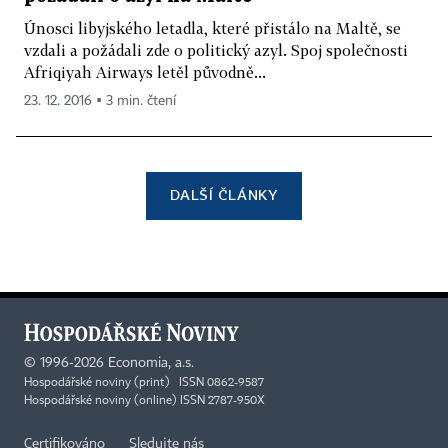
Únosci libyjského letadla, které přistálo na Maltě, se
vzdali a požádali zde o politický azyl. Spoj společnosti
Afriqiyah Airways letěl původně...
23. 12. 2016 ▪ 3 min. čtení
DALŠÍ ČLÁNKY
©
1996-2026
Economia, a.s.
Hospodářské noviny (print) ISSN 0862-9587
Hospodářské noviny (online) ISSN 2787-950X
Certifikováno
Sledujte nás