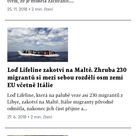
tvrdí, že je musela zachránit....
25. 11. 2018 ▪ 2 min. čtení
Loď Lifeline zakotví na Maltě. Zhruba 230
migrantů si mezi sebou rozdělí osm zemí
EU včetně Itálie
Loď Lifeline, která na palubě veze asi 230 migrantů z
Libye, zakotví na Maltě. Itálie migranty původně
odmítla, nakonec jich část přijme a...
27. 6. 2018 ▪ 2 min. čtení