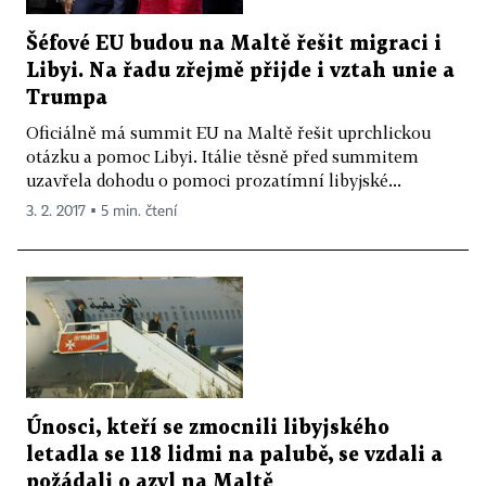
Šéfové EU budou na Maltě řešit migraci i
Libyi. Na řadu zřejmě přijde i vztah unie a
Trumpa
Oficiálně má summit EU na Maltě řešit uprchlickou
otázku a pomoc Libyi. Itálie těsně před summitem
uzavřela dohodu o pomoci prozatímní libyjské...
3. 2. 2017 ▪ 5 min. čtení
Únosci, kteří se zmocnili libyjského
letadla se 118 lidmi na palubě, se vzdali a
požádali o azyl na Maltě