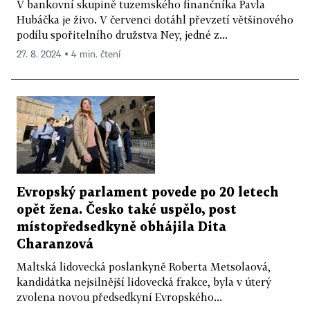
V bankovní skupině tuzemského finančníka Pavla
Hubáčka je živo. V červenci dotáhl převzetí většinového
podílu spořitelního družstva Ney, jedné z...
27. 8. 2024 ▪ 4 min. čtení
Evropský parlament povede po 20 letech
opět žena. Česko také uspělo, post
místopředsedkyně obhájila Dita
Charanzová
Maltská lidovecká poslankyně Roberta Metsolaová,
kandidátka nejsilnější lidovecká frakce, byla v úterý
zvolena novou předsedkyní Evropského...