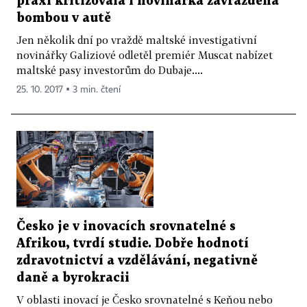
praxi kritizovala i novinářka zavražděná
bombou v autě
Jen několik dní po vraždě maltské investigativní
novinářky Galiziové odletěl premiér Muscat nabízet
maltské pasy investorům do Dubaje....
25. 10. 2017 ▪ 3 min. čtení
Česko je v inovacích srovnatelné s
Afrikou, tvrdí studie. Dobře hodnotí
zdravotnictví a vzdělávání, negativně
daně a byrokracii
V oblasti inovací je Česko srovnatelné s Keňou nebo