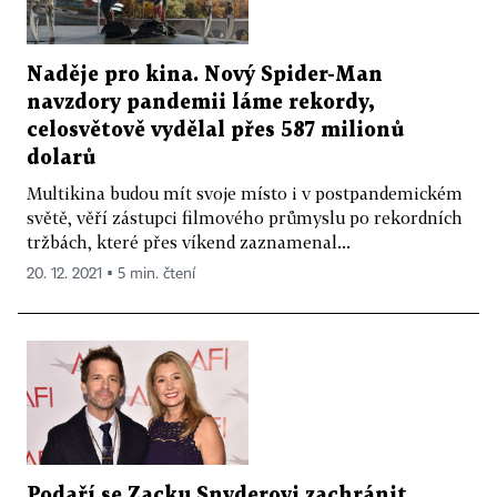
Naděje pro kina. Nový Spider-Man
navzdory pandemii láme rekordy,
celosvětově vydělal přes 587 milionů
dolarů
Multikina budou mít svoje místo i v postpandemickém
světě, věří zástupci filmového průmyslu po rekordních
tržbách, které přes víkend zaznamenal...
20. 12. 2021 ▪ 5 min. čtení
Podaří se Zacku Snyderovi zachránit