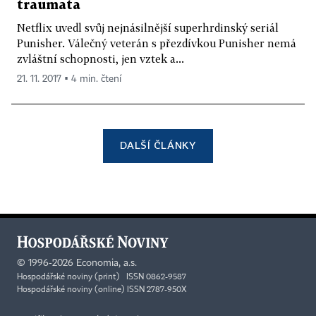
traumata
Netflix uvedl svůj nejnásilnější superhrdinský seriál
Punisher. Válečný veterán s přezdívkou Punisher nemá
zvláštní schopnosti, jen vztek a...
21. 11. 2017 ▪ 4 min. čtení
DALŠÍ ČLÁNKY
©
1996-2026
Economia, a.s.
Hospodářské noviny (print) ISSN 0862-9587
Hospodářské noviny (online) ISSN 2787-950X