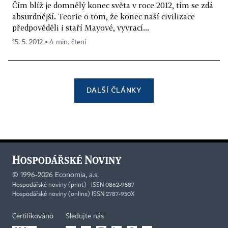
Čím blíž je domnělý konec světa v roce 2012, tím se zdá
absurdnější. Teorie o tom, že konec naší civilizace
předpověděli i staří Mayové, vyvrací...
15. 5. 2012 ▪ 4 min. čtení
DALŠÍ ČLÁNKY
©
1996-2026
Economia, a.s.
Hospodářské noviny (print) ISSN 0862-9587
Hospodářské noviny (online) ISSN 2787-950X
Certifikováno
Sledujte nás