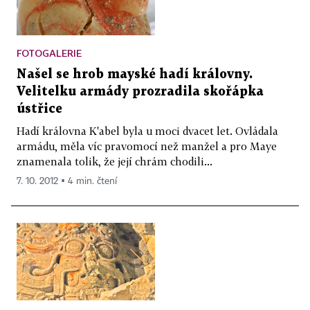
FOTOGALERIE
Našel se hrob mayské hadí královny.
Velitelku armády prozradila skořápka
ústřice
Hadí královna K'abel byla u moci dvacet let. Ovládala
armádu, měla víc pravomocí než manžel a pro Maye
znamenala tolik, že její chrám chodili...
7. 10. 2012 ▪ 4 min. čtení