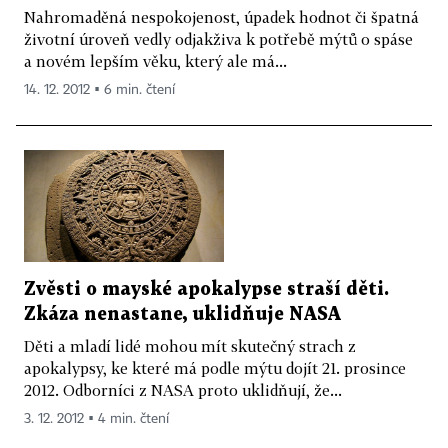
Nahromaděná nespokojenost, úpadek hodnot či špatná
životní úroveň vedly odjakživa k potřebě mýtů o spáse
a novém lepším věku, který ale má...
14. 12. 2012 ▪ 6 min. čtení
Zvěsti o mayské apokalypse straší děti.
Zkáza nenastane, uklidňuje NASA
Děti a mladí lidé mohou mít skutečný strach z
apokalypsy, ke které má podle mýtu dojít 21. prosince
2012. Odborníci z NASA proto uklidňují, že...
3. 12. 2012 ▪ 4 min. čtení