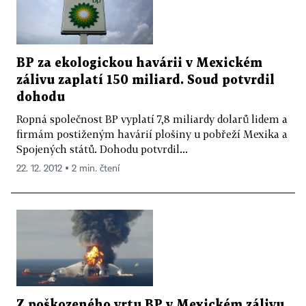
BP za ekologickou havárii v Mexickém
zálivu zaplatí 150 miliard. Soud potvrdil
dohodu
Ropná společnost BP vyplatí 7,8 miliardy dolarů lidem a
firmám postiženým havárií plošiny u pobřeží Mexika a
Spojených států. Dohodu potvrdil...
22. 12. 2012 ▪ 2 min. čtení
Z poškozeného vrtu BP v Mexickém zálivu