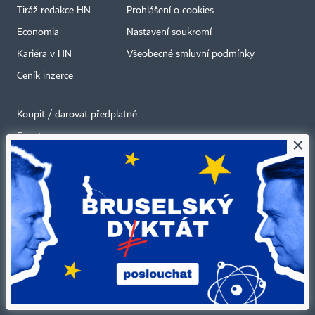
Tiráž redakce HN
Prohlášení o cookies
Economia
Nastavení soukromí
Kariéra v HN
Všeobecné smluvní podmínky
Ceník inzerce
Koupit / darovat předplatné
Eventy
×
Newslettery
RSS kanály
Autorská práva vykonává vydavatel. Bez písemného svolení vydavatele je
zakázáno jakékoli užití částí nebo celku díla, zejména rozmnožování a šíření
jakýmkoli způsobem, mechanickým nebo elektronickým, v českém nebo
jiném jazyce. Bez souhlasu vydavatele je zakázáno též rozmnožování
obsahu pro účely automatizované analýzy textů nebo dat
podle ustanovení § 39c autorského zákona.